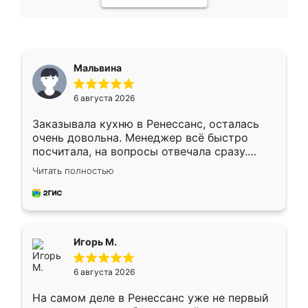
Мальвина
6 августа 2026
Заказывала кухню в Ренессанс, осталась
очень довольна. Менеджер всё быстро
посчитала, на вопросы отвечала сразу.
Замерщик приехал в субботу, подошёл к
Читать полностью
делу со всей ответственностью. Собрали
за день, ребята работали аккуратно, даже
пыли почти не было. Качество отличное,
ящики ходят плавно, ничего не скрипит.
Всё подошло как влитое.
Игорь М.
6 августа 2026
На самом деле в Ренессанс уже не первый