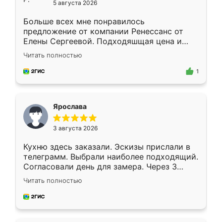
5 августа 2026
Больше всех мне понравилось
предложение от компании Ренессанс от
Елены Сергеевой. Подходяшщая цена и
короткие сроки изготовления. Приехавший
Читать полностью
для замера сотрудник Владислав
предложил по моему эскизу самый
1
подходящий вариант шкафа. Немного его
видоизменил, получилось даже лучше, чем
я хотела.
Ярослава
3 августа 2026
Кухню здесь заказали. Эскизы прислали в
телеграмм. Выбрали наиболее подходящий.
Согласовали день для замера. Через 3
недели кухня была уже готова. Остались
Читать полностью
довольны работой. Спасибо Ренессанс
мебель за качественную работу!