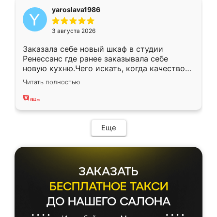
yaroslava1986
3 августа 2026
Заказала себе новый шкаф в студии
Ренессанс где ранее заказывала себе
новую кухню.Чего искать, когда качеством
вполне довольна. Служит кухня уже почти
Читать полностью
два года, нареканий нет.
Еще
ЗАКАЗАТЬ
БЕСПЛАТНОЕ ТАКСИ
ДО НАШЕГО САЛОНА