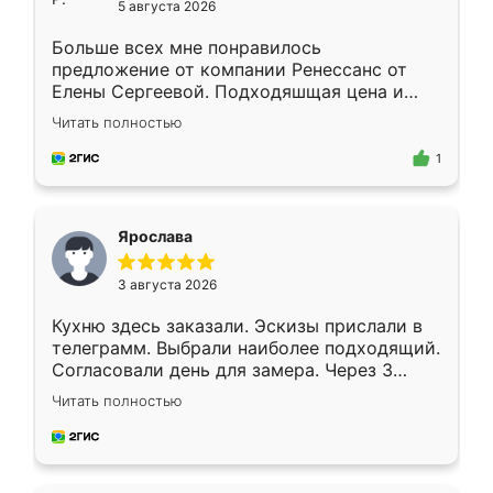
5 августа 2026
Больше всех мне понравилось
предложение от компании Ренессанс от
Елены Сергеевой. Подходяшщая цена и
короткие сроки изготовления. Приехавший
Читать полностью
для замера сотрудник Владислав
предложил по моему эскизу самый
1
подходящий вариант шкафа. Немного его
видоизменил, получилось даже лучше, чем
я хотела.
Ярослава
3 августа 2026
Кухню здесь заказали. Эскизы прислали в
телеграмм. Выбрали наиболее подходящий.
Согласовали день для замера. Через 3
недели кухня была уже готова. Остались
Читать полностью
довольны работой. Спасибо Ренессанс
мебель за качественную работу!