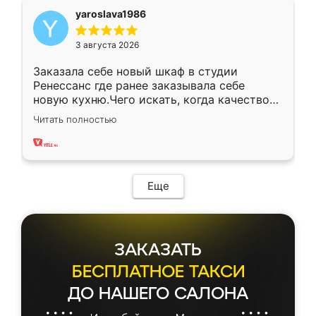
yaroslava1986
3 августа 2026
Заказала себе новый шкаф в студии
Ренессанс где ранее заказывала себе
новую кухню.Чего искать, когда качеством
вполне довольна. Служит кухня уже почти
Читать полностью
два года, нареканий нет.
Еще
ЗАКАЗАТЬ
БЕСПЛАТНОЕ ТАКСИ
ДО НАШЕГО САЛОНА