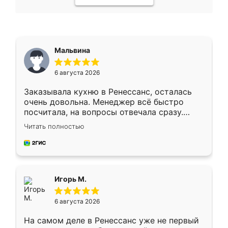
Мальвина
6 августа 2026
Заказывала кухню в Ренессанс, осталась
очень довольна. Менеджер всё быстро
посчитала, на вопросы отвечала сразу.
Замерщик приехал в субботу, подошёл к
Читать полностью
делу со всей ответственностью. Собрали
за день, ребята работали аккуратно, даже
пыли почти не было. Качество отличное,
ящики ходят плавно, ничего не скрипит.
Всё подошло как влитое.
Игорь М.
6 августа 2026
На самом деле в Ренессанс уже не первый