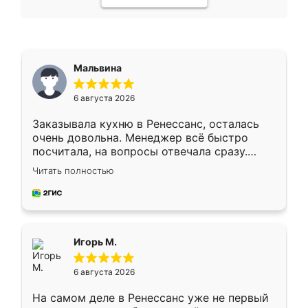
Мальвина
6 августа 2026
Заказывала кухню в Ренессанс, осталась
очень довольна. Менеджер всё быстро
посчитала, на вопросы отвечала сразу.
Замерщик приехал в субботу, подошёл к
Читать полностью
делу со всей ответственностью. Собрали
за день, ребята работали аккуратно, даже
пыли почти не было. Качество отличное,
ящики ходят плавно, ничего не скрипит.
Всё подошло как влитое.
Игорь М.
6 августа 2026
На самом деле в Ренессанс уже не первый