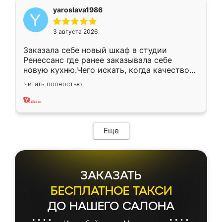
yaroslava1986
3 августа 2026
Заказала себе новый шкаф в студии
Ренессанс где ранее заказывала себе
новую кухню.Чего искать, когда качеством
вполне довольна. Служит кухня уже почти
Читать полностью
два года, нареканий нет.
Еще
ЗАКАЗАТЬ
БЕСПЛАТНОЕ ТАКСИ
ДО НАШЕГО САЛОНА