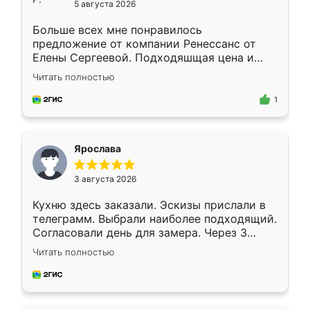
5 августа 2026
Больше всех мне понравилось
предложение от компании Ренессанс от
Елены Сергеевой. Подходяшщая цена и
короткие сроки изготовления. Приехавший
Читать полностью
для замера сотрудник Владислав
предложил по моему эскизу самый
1
подходящий вариант шкафа. Немного его
видоизменил, получилось даже лучше, чем
я хотела.
Ярослава
3 августа 2026
Кухню здесь заказали. Эскизы прислали в
телеграмм. Выбрали наиболее подходящий.
Согласовали день для замера. Через 3
недели кухня была уже готова. Остались
Читать полностью
довольны работой. Спасибо Ренессанс
мебель за качественную работу!