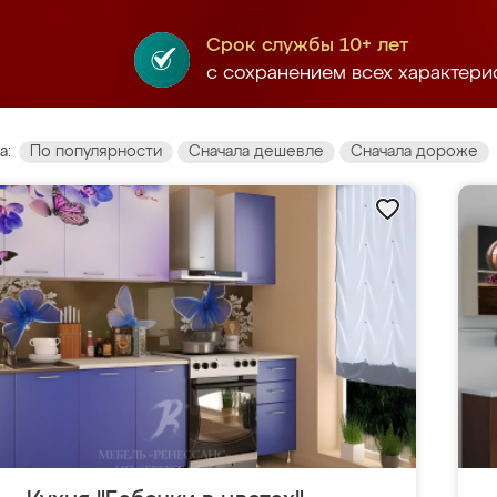
Срок службы 10+ лет
с сохранением всех характери
а:
По популярности
Сначала дешевле
Сначала дороже