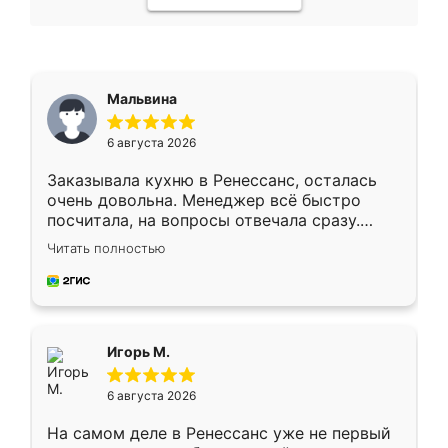
Мальвина
6 августа 2026
Заказывала кухню в Ренессанс, осталась
очень довольна. Менеджер всё быстро
посчитала, на вопросы отвечала сразу.
Замерщик приехал в субботу, подошёл к
Читать полностью
делу со всей ответственностью. Собрали
за день, ребята работали аккуратно, даже
пыли почти не было. Качество отличное,
ящики ходят плавно, ничего не скрипит.
Всё подошло как влитое.
Игорь М.
6 августа 2026
На самом деле в Ренессанс уже не первый