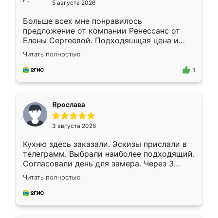
5 августа 2026
Больше всех мне понравилось
предложение от компании Ренессанс от
Елены Сергеевой. Подходяшщая цена и
короткие сроки изготовления. Приехавший
Читать полностью
для замера сотрудник Владислав
предложил по моему эскизу самый
1
подходящий вариант шкафа. Немного его
видоизменил, получилось даже лучше, чем
я хотела.
Ярослава
3 августа 2026
Кухню здесь заказали. Эскизы прислали в
телеграмм. Выбрали наиболее подходящий.
Согласовали день для замера. Через 3
недели кухня была уже готова. Остались
Читать полностью
довольны работой. Спасибо Ренессанс
мебель за качественную работу!