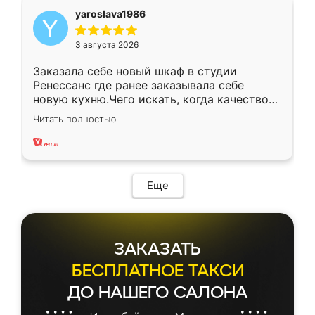
yaroslava1986
3 августа 2026
Заказала себе новый шкаф в студии
Ренессанс где ранее заказывала себе
новую кухню.Чего искать, когда качеством
вполне довольна. Служит кухня уже почти
Читать полностью
два года, нареканий нет.
Еще
ЗАКАЗАТЬ
БЕСПЛАТНОЕ ТАКСИ
ДО НАШЕГО САЛОНА