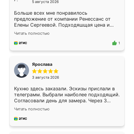
5 августа 2026
Больше всех мне понравилось
предложение от компании Ренессанс от
Елены Сергеевой. Подходяшщая цена и
короткие сроки изготовления. Приехавший
Читать полностью
для замера сотрудник Владислав
предложил по моему эскизу самый
1
подходящий вариант шкафа. Немного его
видоизменил, получилось даже лучше, чем
я хотела.
Ярослава
3 августа 2026
Кухню здесь заказали. Эскизы прислали в
телеграмм. Выбрали наиболее подходящий.
Согласовали день для замера. Через 3
недели кухня была уже готова. Остались
Читать полностью
довольны работой. Спасибо Ренессанс
мебель за качественную работу!