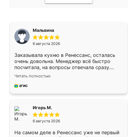
Мальвина
6 августа 2026
Заказывала кухню в Ренессанс, осталась
очень довольна. Менеджер всё быстро
посчитала, на вопросы отвечала сразу.
Замерщик приехал в субботу, подошёл к
Читать полностью
делу со всей ответственностью. Собрали
за день, ребята работали аккуратно, даже
пыли почти не было. Качество отличное,
ящики ходят плавно, ничего не скрипит.
Всё подошло как влитое.
Игорь М.
6 августа 2026
На самом деле в Ренессанс уже не первый