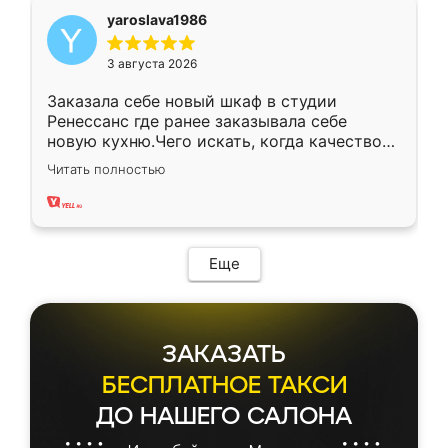
yaroslava1986
3 августа 2026
Заказала себе новый шкаф в студии
Ренессанс где ранее заказывала себе
новую кухню.Чего искать, когда качеством
вполне довольна. Служит кухня уже почти
Читать полностью
два года, нареканий нет.
Еще
ЗАКАЗАТЬ
БЕСПЛАТНОЕ ТАКСИ
ДО НАШЕГО САЛОНА