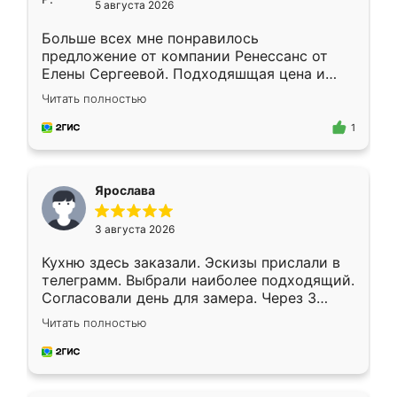
5 августа 2026
Больше всех мне понравилось
предложение от компании Ренессанс от
Елены Сергеевой. Подходяшщая цена и
короткие сроки изготовления. Приехавший
Читать полностью
для замера сотрудник Владислав
предложил по моему эскизу самый
1
подходящий вариант шкафа. Немного его
видоизменил, получилось даже лучше, чем
я хотела.
Ярослава
3 августа 2026
Кухню здесь заказали. Эскизы прислали в
телеграмм. Выбрали наиболее подходящий.
Согласовали день для замера. Через 3
недели кухня была уже готова. Остались
Читать полностью
довольны работой. Спасибо Ренессанс
мебель за качественную работу!