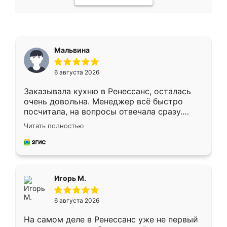
Мальвина
6 августа 2026
Заказывала кухню в Ренессанс, осталась
очень довольна. Менеджер всё быстро
посчитала, на вопросы отвечала сразу.
Замерщик приехал в субботу, подошёл к
Читать полностью
делу со всей ответственностью. Собрали
за день, ребята работали аккуратно, даже
пыли почти не было. Качество отличное,
ящики ходят плавно, ничего не скрипит.
Всё подошло как влитое.
Игорь М.
6 августа 2026
На самом деле в Ренессанс уже не первый