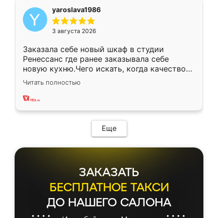
yaroslava1986
3 августа 2026
Заказала себе новый шкаф в студии
Ренессанс где ранее заказывала себе
новую кухню.Чего искать, когда качеством
вполне довольна. Служит кухня уже почти
Читать полностью
два года, нареканий нет.
Еще
ЗАКАЗАТЬ
БЕСПЛАТНОЕ ТАКСИ
ДО НАШЕГО САЛОНА