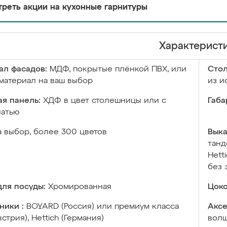
реть акции на кухонные гарнитуры
Характерист
ал фасадов:
МДФ, покрытые плёнкой ПВХ, или
Сто
материал на ваш выбор
из и
я панель:
ХДФ в цвет столешницы или с
Габа
чатью
а выбор, более 300 цветов
Выка
танд
Hett
без 
ля посуды:
Хромированная
Цоко
ники :
BOYARD (Россия) или премиум класса
Аксе
встрия), Hettich (Германия)
волш