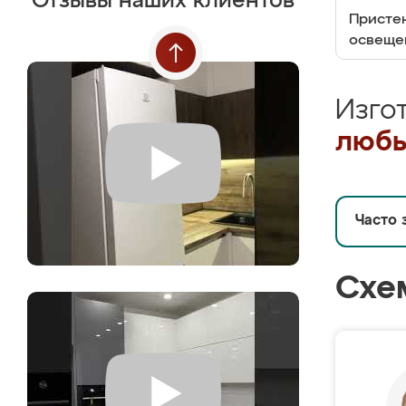
Отзывы наших клиентов
Пристен
освеще
Изго
любы
Часто 
Схе