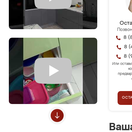
Оста
Позвон
8 (
8 (
8 (
Или оставь
ко
предвар
ОСТ
Ваша