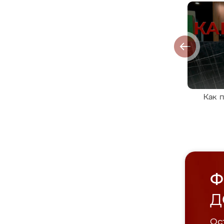
Как 
Ф
Д
Ост