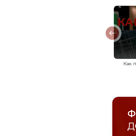
Как 
Ф
Д