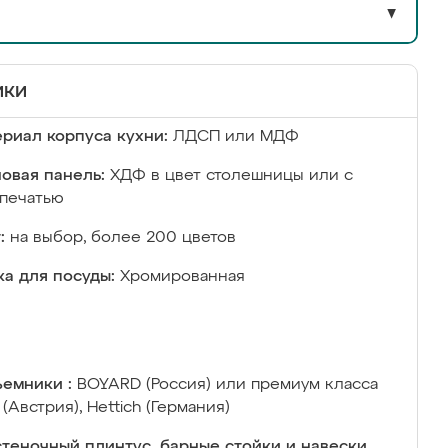
▼
ики
риал корпуса кухни:
ЛДСП или МДФ
овая панель:
ХДФ в цвет столешницы или с
печатью
:
на выбор, более 200 цветов
а для посуды:
Хромированная
емники :
BOYARD (Россия) или премиум класса
 (Австрия), Hettich (Германия)
теночный плинтус, барные стойки и навески,