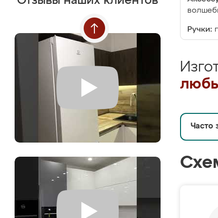
Отзывы наших клиентов
волшебн
Ручки:
Изго
любы
Часто 
Схе