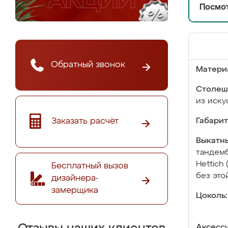
Посмот
Обратный звонок
Матери
Столеш
из иску
Заказать расчёт
Габарит
Выкатны
тандемб
Hettich
Бесплатный вызов
без это
дизайнера-
замерщика
Цоколь:
Аксесс