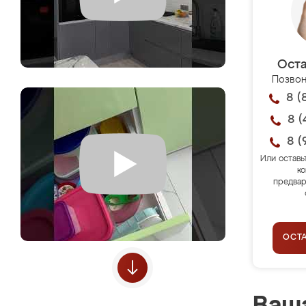
Оста
Позвон
8 (
8 (
8 (
Или оставь
ко
предвар
ОСТ