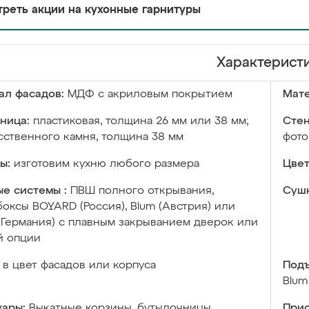
реть акции на кухонные гарнитуры
Характерист
ал фасадов:
МДФ с акриловым покрытием
Мате
ница:
пластиковая, толщина 26 мм или 38 мм;
Стен
сственного камня, толщина 38 мм
фото
ы:
изготовим кухню любого размера
Цвет
е системы :
ПВШ полного открывания,
Сушк
оксы BOYARD (Россия), Blum (Австрия) или
 (Германия) с плавным закрыванием дверок или
й опции
в цвет фасадов или корпуса
Подъ
Blum
уары:
Выкатные корзины, бутылочницы,
Прис