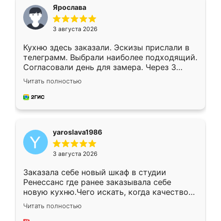
я хотела.
Ярослава
3 августа 2026
Кухню здесь заказали. Эскизы прислали в
телеграмм. Выбрали наиболее подходящий.
Согласовали день для замера. Через 3
недели кухня была уже готова. Остались
Читать полностью
довольны работой. Спасибо Ренессанс
мебель за качественную работу!
yaroslava1986
3 августа 2026
Заказала себе новый шкаф в студии
Ренессанс где ранее заказывала себе
новую кухню.Чего искать, когда качеством
вполне довольна. Служит кухня уже почти
Читать полностью
два года, нареканий нет.