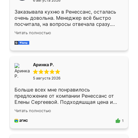
6 августа 2026
мебели буду заказывать только здесь.
Заказывала кухню в Ренессанс, осталась
очень довольна. Менеджер всё быстро
посчитала, на вопросы отвечала сразу.
Замерщик приехал в субботу, подошёл к
Читать полностью
делу со всей ответственностью. Собрали
за день, ребята работали аккуратно, даже
пыли почти не было. Качество отличное,
ящики ходят плавно, ничего не скрипит.
Всё подошло как влитое.
Аринка Р.
5 августа 2026
Больше всех мне понравилось
предложение от компании Ренессанс от
Елены Сергеевой. Подходяшщая цена и
короткие сроки изготовления. Приехавший
Читать полностью
для замера сотрудник Владислав
предложил по моему эскизу самый
1
подходящий вариант шкафа. Немного его
видоизменил, получилось даже лучше, чем