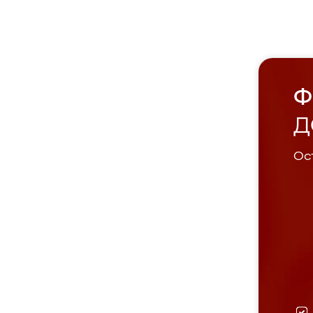
Ф
Д
Ост