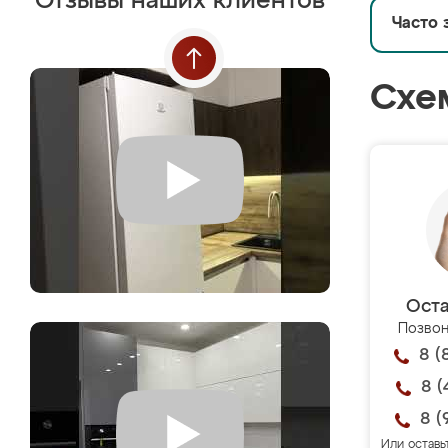
Отзывы наших клиентов
Часто 
Схе
Оста
Позвон
8 (
8 (
8 (
Или оставь