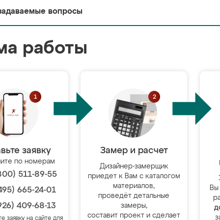
задаваемые вопросы
ма работы
вьте заявку
Замер и расчет
ите по номерам
Дизайнер-замерщик
800) 511-89-55
приедет к Вам с каталогом
материалов,
Вы
495) 665-24-01
проведёт детальные
р
926) 409-68-13
замеры,
д
составит проект и сделает
з
те заявку на сайте для