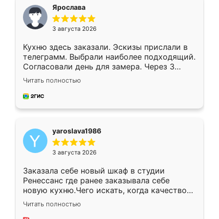
я хотела.
Ярослава
3 августа 2026
Кухню здесь заказали. Эскизы прислали в
телеграмм. Выбрали наиболее подходящий.
Согласовали день для замера. Через 3
недели кухня была уже готова. Остались
Читать полностью
довольны работой. Спасибо Ренессанс
мебель за качественную работу!
yaroslava1986
3 августа 2026
Заказала себе новый шкаф в студии
Ренессанс где ранее заказывала себе
новую кухню.Чего искать, когда качеством
вполне довольна. Служит кухня уже почти
Читать полностью
два года, нареканий нет.