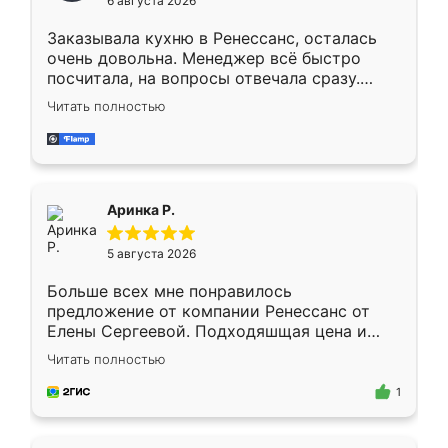
6 августа 2026
мебели буду заказывать только здесь.
Заказывала кухню в Ренессанс, осталась
очень довольна. Менеджер всё быстро
посчитала, на вопросы отвечала сразу.
Замерщик приехал в субботу, подошёл к
Читать полностью
делу со всей ответственностью. Собрали
за день, ребята работали аккуратно, даже
пыли почти не было. Качество отличное,
ящики ходят плавно, ничего не скрипит.
Всё подошло как влитое.
Аринка Р.
5 августа 2026
Больше всех мне понравилось
предложение от компании Ренессанс от
Елены Сергеевой. Подходяшщая цена и
короткие сроки изготовления. Приехавший
Читать полностью
для замера сотрудник Владислав
предложил по моему эскизу самый
1
подходящий вариант шкафа. Немного его
видоизменил, получилось даже лучше, чем