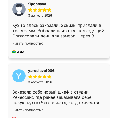
я хотела.
Ярослава
3 августа 2026
Кухню здесь заказали. Эскизы прислали в
телеграмм. Выбрали наиболее подходящий.
Согласовали день для замера. Через 3
недели кухня была уже готова. Остались
Читать полностью
довольны работой. Спасибо Ренессанс
мебель за качественную работу!
yaroslava1986
3 августа 2026
Заказала себе новый шкаф в студии
Ренессанс где ранее заказывала себе
новую кухню.Чего искать, когда качеством
вполне довольна. Служит кухня уже почти
Читать полностью
два года, нареканий нет.