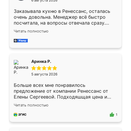
6 августа 2026
мебели буду заказывать только здесь.
Заказывала кухню в Ренессанс, осталась
очень довольна. Менеджер всё быстро
посчитала, на вопросы отвечала сразу.
Замерщик приехал в субботу, подошёл к
Читать полностью
делу со всей ответственностью. Собрали
за день, ребята работали аккуратно, даже
пыли почти не было. Качество отличное,
ящики ходят плавно, ничего не скрипит.
Всё подошло как влитое.
Аринка Р.
5 августа 2026
Больше всех мне понравилось
предложение от компании Ренессанс от
Елены Сергеевой. Подходяшщая цена и
короткие сроки изготовления. Приехавший
Читать полностью
для замера сотрудник Владислав
предложил по моему эскизу самый
1
подходящий вариант шкафа. Немного его
видоизменил, получилось даже лучше, чем