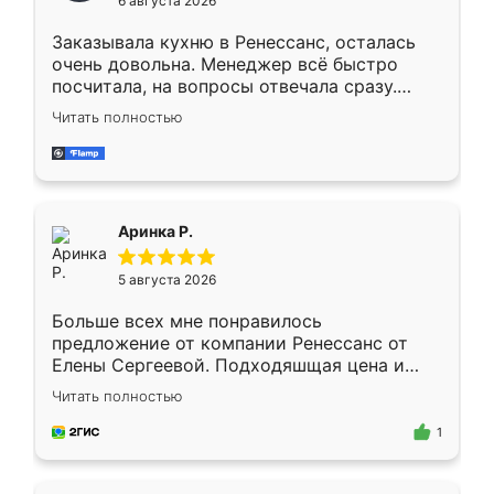
6 августа 2026
мебели буду заказывать только здесь.
Заказывала кухню в Ренессанс, осталась
очень довольна. Менеджер всё быстро
посчитала, на вопросы отвечала сразу.
Замерщик приехал в субботу, подошёл к
Читать полностью
делу со всей ответственностью. Собрали
за день, ребята работали аккуратно, даже
пыли почти не было. Качество отличное,
ящики ходят плавно, ничего не скрипит.
Всё подошло как влитое.
Аринка Р.
5 августа 2026
Больше всех мне понравилось
предложение от компании Ренессанс от
Елены Сергеевой. Подходяшщая цена и
короткие сроки изготовления. Приехавший
Читать полностью
для замера сотрудник Владислав
предложил по моему эскизу самый
1
подходящий вариант шкафа. Немного его
видоизменил, получилось даже лучше, чем