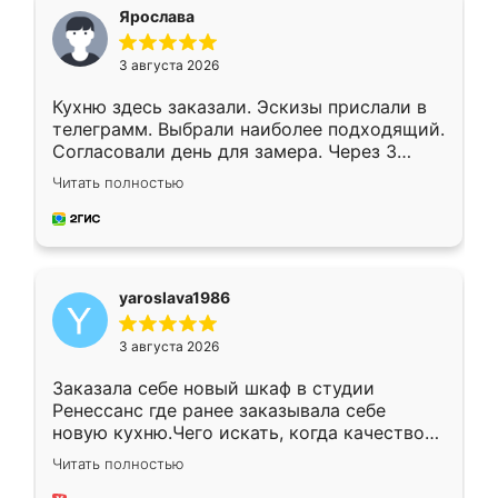
я хотела.
Ярослава
3 августа 2026
Кухню здесь заказали. Эскизы прислали в
телеграмм. Выбрали наиболее подходящий.
Согласовали день для замера. Через 3
недели кухня была уже готова. Остались
Читать полностью
довольны работой. Спасибо Ренессанс
мебель за качественную работу!
yaroslava1986
3 августа 2026
Заказала себе новый шкаф в студии
Ренессанс где ранее заказывала себе
новую кухню.Чего искать, когда качеством
вполне довольна. Служит кухня уже почти
Читать полностью
два года, нареканий нет.