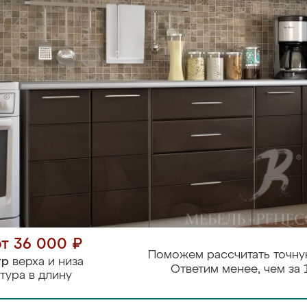
от 36 000 ₽
Поможем рассчитать точну
тр
верха и низа
Ответим менее, чем за 
тура в длину