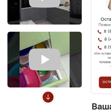
Оста
Позвон
8 (
8 (
8 (
Или оставь
ко
предвар
ОСТ
Ваша