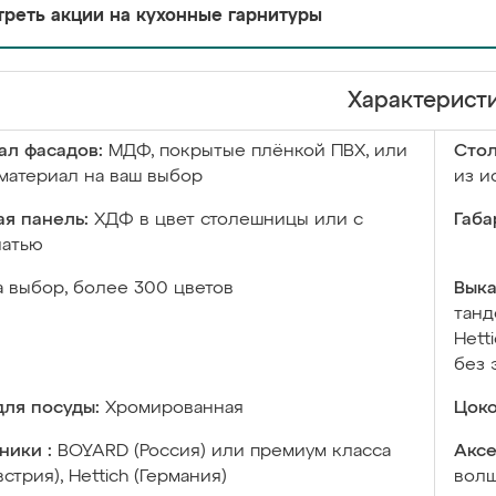
реть акции на кухонные гарнитуры
Характерист
ал фасадов:
МДФ, покрытые плёнкой ПВХ, или
Сто
материал на ваш выбор
из и
я панель:
ХДФ в цвет столешницы или с
Габа
чатью
а выбор, более 300 цветов
Выка
танд
Hett
без 
ля посуды:
Хромированная
Цоко
ники :
BOYARD (Россия) или премиум класса
Аксе
встрия), Hettich (Германия)
волш