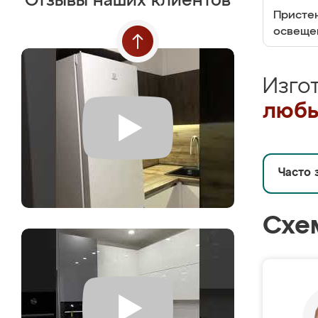
Отзывы наших клиентов
Пристен
освеще
Изго
любы
Часто 
Схе