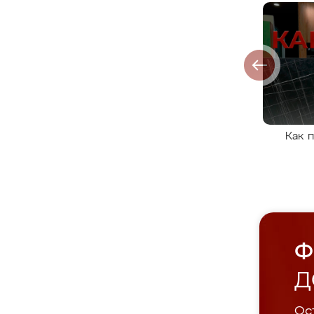
Как 
Ф
Д
Ост