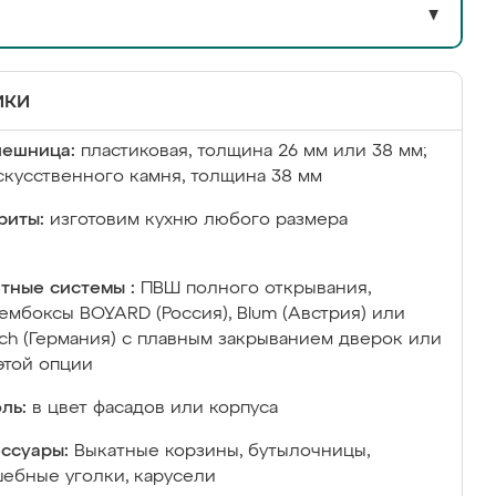
▼
ики
лешница:
пластиковая, толщина 26 мм или 38 мм;
скусственного камня, толщина 38 мм
риты:
изготовим кухню любого размера
тные системы :
ПВШ полного открывания,
ембоксы BOYARD (Россия), Blum (Австрия) или
ich (Германия) с плавным закрыванием дверок или
этой опции
ль:
в цвет фасадов или корпуса
ссуары:
Выкатные корзины, бутылочницы,
ебные уголки, карусели