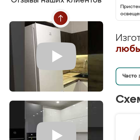
Отзывы наших клиентов
Пристен
освеще
Изго
любы
Часто 
Схе