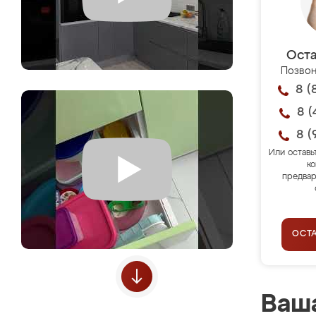
Оста
Позвон
8 (
8 (
8 (
Или оставь
ко
предвар
ОСТ
Ваша