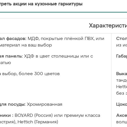
реть акции на кухонные гарнитуры
Характерист
ал фасадов:
МДФ, покрытые плёнкой ПВХ, или
Сто
материал на ваш выбор
из и
я панель:
ХДФ в цвет столешницы или с
Габа
чатью
а выбор, более 300 цветов
Выка
танд
Hett
без 
ля посуды:
Хромированная
Цоко
ники :
BOYARD (Россия) или премиум класса
Аксе
встрия), Hettich (Германия)
волш