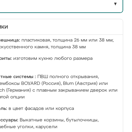
▼
ики
лешница:
пластиковая, толщина 26 мм или 38 мм;
скусственного камня, толщина 38 мм
риты:
изготовим кухню любого размера
тные системы :
ПВШ полного открывания,
ембоксы BOYARD (Россия), Blum (Австрия) или
ich (Германия) с плавным закрыванием дверок или
этой опции
ль:
в цвет фасадов или корпуса
ссуары:
Выкатные корзины, бутылочницы,
ебные уголки, карусели