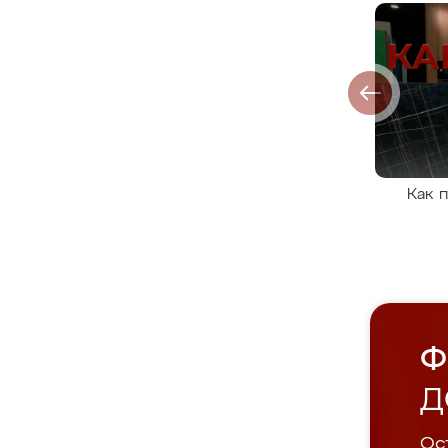
Как 
Ф
Д
Ост