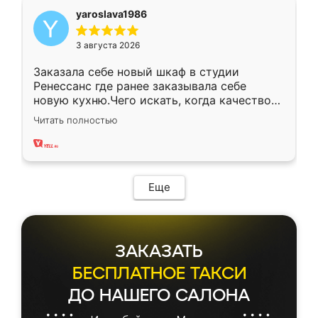
yaroslava1986
3 августа 2026
Заказала себе новый шкаф в студии
Ренессанс где ранее заказывала себе
новую кухню.Чего искать, когда качеством
вполне довольна. Служит кухня уже почти
Читать полностью
два года, нареканий нет.
Еще
ЗАКАЗАТЬ
БЕСПЛАТНОЕ ТАКСИ
ДО НАШЕГО САЛОНА