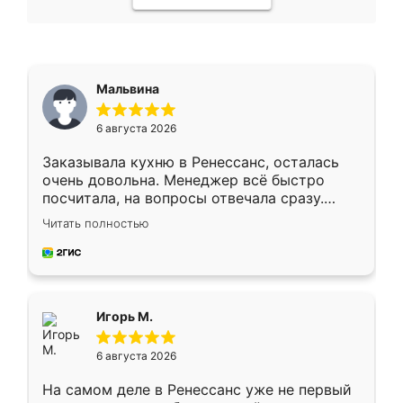
Мальвина
6 августа 2026
Заказывала кухню в Ренессанс, осталась
очень довольна. Менеджер всё быстро
посчитала, на вопросы отвечала сразу.
Замерщик приехал в субботу, подошёл к
Читать полностью
делу со всей ответственностью. Собрали
за день, ребята работали аккуратно, даже
пыли почти не было. Качество отличное,
ящики ходят плавно, ничего не скрипит.
Всё подошло как влитое.
Игорь М.
6 августа 2026
На самом деле в Ренессанс уже не первый