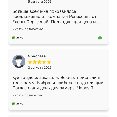
5 августа 2026
Больше всех мне понравилось
предложение от компании Ренессанс от
Елены Сергеевой. Подходяшщая цена и
короткие сроки изготовления. Приехавший
Читать полностью
для замера сотрудник Владислав
предложил по моему эскизу самый
1
подходящий вариант шкафа. Немного его
видоизменил, получилось даже лучше, чем
я хотела.
Ярослава
3 августа 2026
Кухню здесь заказали. Эскизы прислали в
телеграмм. Выбрали наиболее подходящий.
Согласовали день для замера. Через 3
недели кухня была уже готова. Остались
Читать полностью
довольны работой. Спасибо Ренессанс
мебель за качественную работу!