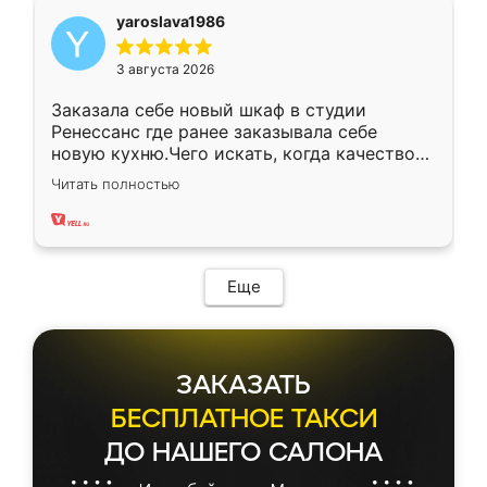
yaroslava1986
3 августа 2026
Заказала себе новый шкаф в студии
Ренессанс где ранее заказывала себе
новую кухню.Чего искать, когда качеством
вполне довольна. Служит кухня уже почти
Читать полностью
два года, нареканий нет.
Еще
ЗАКАЗАТЬ
БЕСПЛАТНОЕ ТАКСИ
ДО НАШЕГО САЛОНА