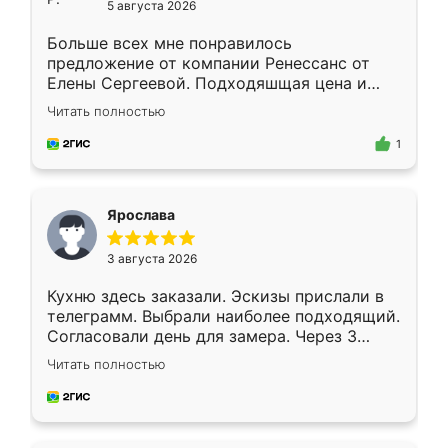
5 августа 2026
Больше всех мне понравилось
предложение от компании Ренессанс от
Елены Сергеевой. Подходяшщая цена и
короткие сроки изготовления. Приехавший
Читать полностью
для замера сотрудник Владислав
предложил по моему эскизу самый
1
подходящий вариант шкафа. Немного его
видоизменил, получилось даже лучше, чем
я хотела.
Ярослава
3 августа 2026
Кухню здесь заказали. Эскизы прислали в
телеграмм. Выбрали наиболее подходящий.
Согласовали день для замера. Через 3
недели кухня была уже готова. Остались
Читать полностью
довольны работой. Спасибо Ренессанс
мебель за качественную работу!