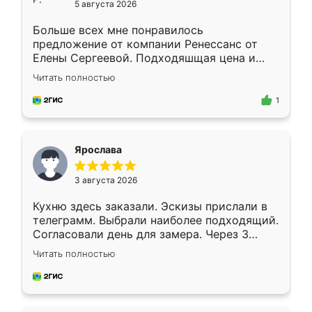
5 августа 2026
Больше всех мне понравилось
предложение от компании Ренессанс от
Елены Сергеевой. Подходяшщая цена и
короткие сроки изготовления. Приехавший
Читать полностью
для замера сотрудник Владислав
предложил по моему эскизу самый
1
подходящий вариант шкафа. Немного его
видоизменил, получилось даже лучше, чем
я хотела.
Ярослава
3 августа 2026
Кухню здесь заказали. Эскизы прислали в
телеграмм. Выбрали наиболее подходящий.
Согласовали день для замера. Через 3
недели кухня была уже готова. Остались
Читать полностью
довольны работой. Спасибо Ренессанс
мебель за качественную работу!