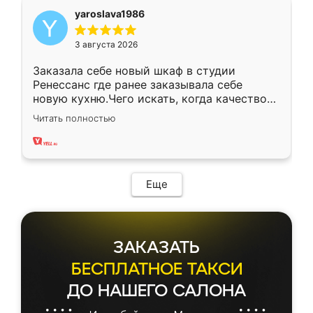
yaroslava1986
3 августа 2026
Заказала себе новый шкаф в студии
Ренессанс где ранее заказывала себе
новую кухню.Чего искать, когда качеством
вполне довольна. Служит кухня уже почти
Читать полностью
два года, нареканий нет.
Еще
ЗАКАЗАТЬ
БЕСПЛАТНОЕ ТАКСИ
ДО НАШЕГО САЛОНА