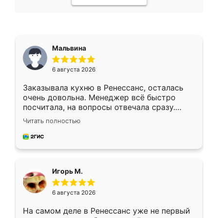
Мальвина
6 августа 2026
Заказывала кухню в Ренессанс, осталась
очень довольна. Менеджер всё быстро
посчитала, на вопросы отвечала сразу.
Замерщик приехал в субботу, подошёл к
Читать полностью
делу со всей ответственностью. Собрали
за день, ребята работали аккуратно, даже
пыли почти не было. Качество отличное,
ящики ходят плавно, ничего не скрипит.
Всё подошло как влитое.
Игорь М.
6 августа 2026
На самом деле в Ренессанс уже не первый