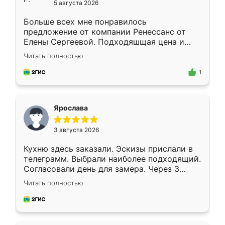
5 августа 2026
Больше всех мне понравилось
предложение от компании Ренессанс от
Елены Сергеевой. Подходяшщая цена и
короткие сроки изготовления. Приехавший
Читать полностью
для замера сотрудник Владислав
предложил по моему эскизу самый
1
подходящий вариант шкафа. Немного его
видоизменил, получилось даже лучше, чем
я хотела.
Ярослава
3 августа 2026
Кухню здесь заказали. Эскизы прислали в
телеграмм. Выбрали наиболее подходящий.
Согласовали день для замера. Через 3
недели кухня была уже готова. Остались
Читать полностью
довольны работой. Спасибо Ренессанс
мебель за качественную работу!