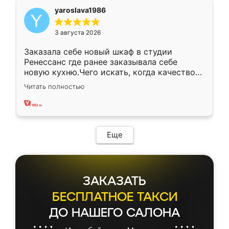
yaroslava1986
3 августа 2026
Заказала себе новый шкаф в студии
Ренессанс где ранее заказывала себе
новую кухню.Чего искать, когда качеством
вполне довольна. Служит кухня уже почти
Читать полностью
два года, нареканий нет.
Еще
ЗАКАЗАТЬ
БЕСПЛАТНОЕ ТАКСИ
ДО НАШЕГО САЛОНА