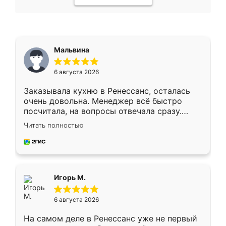
Мальвина
6 августа 2026
Заказывала кухню в Ренессанс, осталась
очень довольна. Менеджер всё быстро
посчитала, на вопросы отвечала сразу.
Замерщик приехал в субботу, подошёл к
Читать полностью
делу со всей ответственностью. Собрали
за день, ребята работали аккуратно, даже
пыли почти не было. Качество отличное,
ящики ходят плавно, ничего не скрипит.
Всё подошло как влитое.
Игорь М.
6 августа 2026
На самом деле в Ренессанс уже не первый