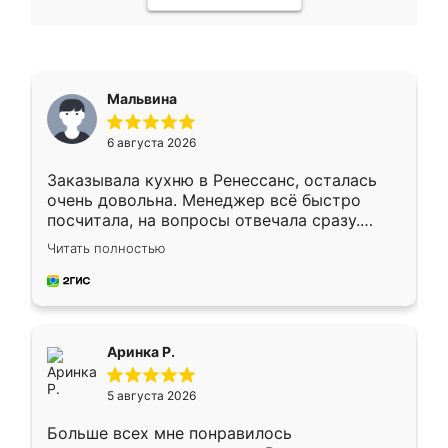
Мальвина
6 августа 2026
Заказывала кухню в Ренессанс, осталась
очень довольна. Менеджер всё быстро
посчитала, на вопросы отвечала сразу.
Замерщик приехал в субботу, подошёл к
Читать полностью
делу со всей ответственностью. Собрали
за день, ребята работали аккуратно, даже
пыли почти не было. Качество отличное,
ящики ходят плавно, ничего не скрипит.
Всё подошло как влитое.
Аринка Р.
5 августа 2026
Больше всех мне понравилось