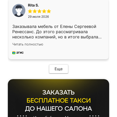
Rita S.
29 июля 2026
Заказывала мебель от Елены Сергеевой
Ренессанс. До этого рассматривала
несколько компаний, но в итоге выбрала
эту. Сначала обговорили условия, потом
Читать полностью
приехал замерщик, всё спокойно объяснил
и снял размеры. Изготовили в срок, с
доставкой тоже никаких проблем не
возникло. Сборку выполнили аккуратно,
мебель сразу встала на свое место без
Еще
каких-либо доработок. Качеством осталась
довольна, все выглядит так, как и ожидала.
ЗАКАЗАТЬ
БЕСПЛАТНОЕ ТАКСИ
ДО НАШЕГО САЛОНА