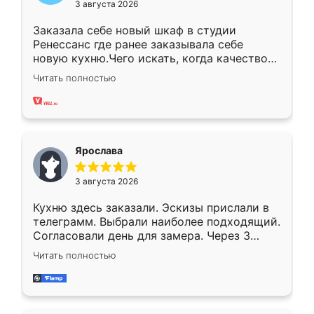
3 августа 2026
Заказала себе новый шкаф в студии
Ренессанс где ранее заказывала себе
новую кухню.Чего искать, когда качеством
вполне довольна. Служит кухня уже почти
Читать полностью
два года, нареканий нет.
Ярослава
3 августа 2026
Кухню здесь заказали. Эскизы прислали в
телеграмм. Выбрали наиболее подходящий.
Согласовали день для замера. Через 3
недели кухня была уже готова. Остались
Читать полностью
довольны работой. Спасибо Ренессанс
мебель за качественную работу!