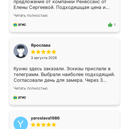
предложение от компании Ренессанс от
Елены Сергеевой. Подходяшщая цена и
короткие сроки изготовления. Приехавший
Читать полностью
для замера сотрудник Владислав
предложил по моему эскизу самый
1
подходящий вариант шкафа. Немного его
видоизменил, получилось даже лучше, чем
я хотела.
Ярослава
3 августа 2026
Кухню здесь заказали. Эскизы прислали в
телеграмм. Выбрали наиболее подходящий.
Согласовали день для замера. Через 3
недели кухня была уже готова. Остались
Читать полностью
довольны работой. Спасибо Ренессанс
мебель за качественную работу!
yaroslava1986