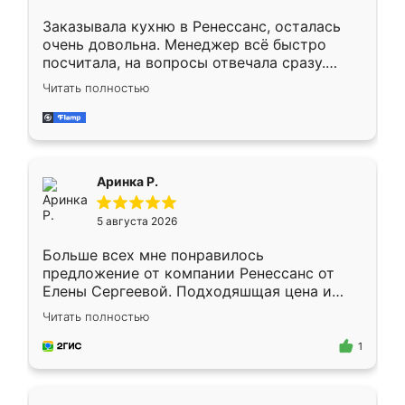
Заказывала кухню в Ренессанс, осталась
очень довольна. Менеджер всё быстро
посчитала, на вопросы отвечала сразу.
Замерщик приехал в субботу, подошёл к
Читать полностью
делу со всей ответственностью. Собрали
за день, ребята работали аккуратно, даже
пыли почти не было. Качество отличное,
ящики ходят плавно, ничего не скрипит.
Всё подошло как влитое.
Аринка Р.
5 августа 2026
Больше всех мне понравилось
предложение от компании Ренессанс от
Елены Сергеевой. Подходяшщая цена и
короткие сроки изготовления. Приехавший
Читать полностью
для замера сотрудник Владислав
предложил по моему эскизу самый
1
подходящий вариант шкафа. Немного его
видоизменил, получилось даже лучше, чем
я хотела.