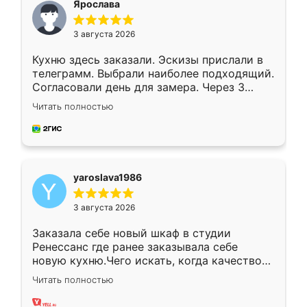
Ярослава
3 августа 2026
Кухню здесь заказали. Эскизы прислали в
телеграмм. Выбрали наиболее подходящий.
Согласовали день для замера. Через 3
недели кухня была уже готова. Остались
Читать полностью
довольны работой. Спасибо Ренессанс
мебель за качественную работу!
yaroslava1986
3 августа 2026
Заказала себе новый шкаф в студии
Ренессанс где ранее заказывала себе
новую кухню.Чего искать, когда качеством
вполне довольна. Служит кухня уже почти
Читать полностью
два года, нареканий нет.