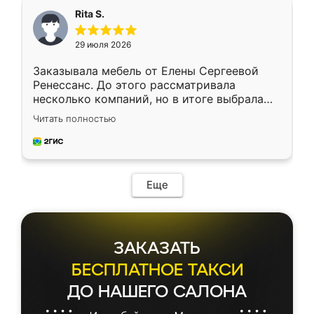
Rita S.
29 июля 2026
Заказывала мебель от Елены Сергеевой
Ренессанс. До этого рассматривала
несколько компаний, но в итоге выбрала
эту. Сначала обговорили условия, потом
Читать полностью
приехал замерщик, всё спокойно объяснил
и снял размеры. Изготовили в срок, с
доставкой тоже никаких проблем не
возникло. Сборку выполнили аккуратно,
мебель сразу встала на свое место без
Еще
каких-либо доработок. Качеством осталась
довольна, все выглядит так, как и ожидала.
ЗАКАЗАТЬ
БЕСПЛАТНОЕ ТАКСИ
ДО НАШЕГО САЛОНА