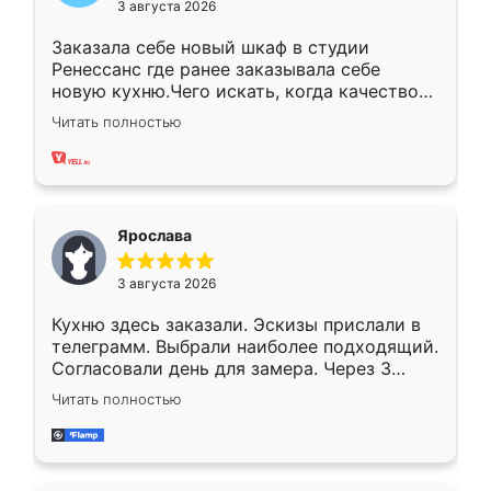
3 августа 2026
Заказала себе новый шкаф в студии
Ренессанс где ранее заказывала себе
новую кухню.Чего искать, когда качеством
вполне довольна. Служит кухня уже почти
Читать полностью
два года, нареканий нет.
Ярослава
3 августа 2026
Кухню здесь заказали. Эскизы прислали в
телеграмм. Выбрали наиболее подходящий.
Согласовали день для замера. Через 3
недели кухня была уже готова. Остались
Читать полностью
довольны работой. Спасибо Ренессанс
мебель за качественную работу!