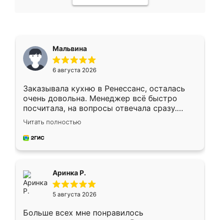
Мальвина
6 августа 2026
Заказывала кухню в Ренессанс, осталась
очень довольна. Менеджер всё быстро
посчитала, на вопросы отвечала сразу.
Замерщик приехал в субботу, подошёл к
Читать полностью
делу со всей ответственностью. Собрали
за день, ребята работали аккуратно, даже
пыли почти не было. Качество отличное,
ящики ходят плавно, ничего не скрипит.
Всё подошло как влитое.
Аринка Р.
5 августа 2026
Больше всех мне понравилось