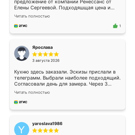
предложение от компании Ренессанс от
Елены Сергеевой. Подходяшщая цена и
короткие сроки изготовления. Приехавший
Читать полностью
для замера сотрудник Владислав
предложил по моему эскизу самый
1
подходящий вариант шкафа. Немного его
видоизменил, получилось даже лучше, чем
я хотела.
Ярослава
3 августа 2026
Кухню здесь заказали. Эскизы прислали в
телеграмм. Выбрали наиболее подходящий.
Согласовали день для замера. Через 3
недели кухня была уже готова. Остались
Читать полностью
довольны работой. Спасибо Ренессанс
мебель за качественную работу!
yaroslava1986