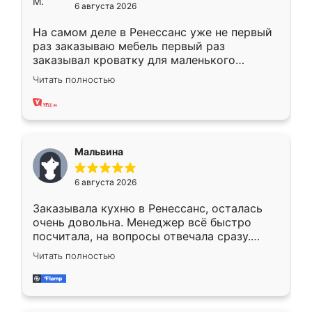
6 августа 2026
На самом деле в Ренессанс уже не первый
раз заказываю мебель первый раз
заказывал кроватку для маленького
ребёнка при его рождении ,во второй раз
Читать полностью
заказал шкаф-купе. По качеству очень
хорошее сборка достаточно быстрая,
также адекватные цены. До этого
сравнивал с разными конкурентами в этом
сегменте ,выбор у конкурентов куда
Мальвина
меньше, здесь же он более разнообразный.
Мне нравится ,если что-то потребуется из
6 августа 2026
мебели буду заказывать только здесь.
Заказывала кухню в Ренессанс, осталась
очень довольна. Менеджер всё быстро
посчитала, на вопросы отвечала сразу.
Замерщик приехал в субботу, подошёл к
Читать полностью
делу со всей ответственностью. Собрали
за день, ребята работали аккуратно, даже
пыли почти не было. Качество отличное,
ящики ходят плавно, ничего не скрипит.