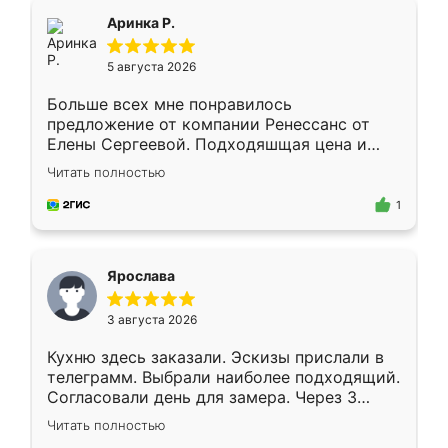
Всё подошло как влитое.
Аринка Р.
5 августа 2026
Больше всех мне понравилось
предложение от компании Ренессанс от
Елены Сергеевой. Подходяшщая цена и
короткие сроки изготовления. Приехавший
Читать полностью
для замера сотрудник Владислав
предложил по моему эскизу самый
1
подходящий вариант шкафа. Немного его
видоизменил, получилось даже лучше, чем
я хотела.
Ярослава
3 августа 2026
Кухню здесь заказали. Эскизы прислали в
телеграмм. Выбрали наиболее подходящий.
Согласовали день для замера. Через 3
недели кухня была уже готова. Остались
Читать полностью
довольны работой. Спасибо Ренессанс