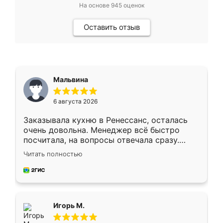
На основе
945
оценок
Оставить отзыв
Мальвина
6 августа 2026
Заказывала кухню в Ренессанс, осталась
очень довольна. Менеджер всё быстро
посчитала, на вопросы отвечала сразу.
Замерщик приехал в субботу, подошёл к
Читать полностью
делу со всей ответственностью. Собрали
за день, ребята работали аккуратно, даже
пыли почти не было. Качество отличное,
ящики ходят плавно, ничего не скрипит.
Всё подошло как влитое.
Игорь М.