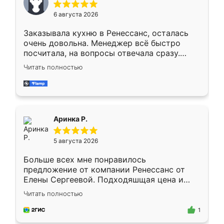
Мне нравится ,если что-то потребуется из
6 августа 2026
мебели буду заказывать только здесь.
Заказывала кухню в Ренессанс, осталась
очень довольна. Менеджер всё быстро
посчитала, на вопросы отвечала сразу.
Замерщик приехал в субботу, подошёл к
Читать полностью
делу со всей ответственностью. Собрали
за день, ребята работали аккуратно, даже
пыли почти не было. Качество отличное,
ящики ходят плавно, ничего не скрипит.
Всё подошло как влитое.
Аринка Р.
5 августа 2026
Больше всех мне понравилось
предложение от компании Ренессанс от
Елены Сергеевой. Подходяшщая цена и
короткие сроки изготовления. Приехавший
Читать полностью
для замера сотрудник Владислав
предложил по моему эскизу самый
1
подходящий вариант шкафа. Немного его