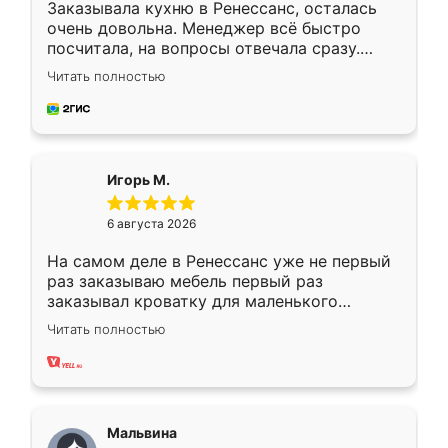
Заказывала кухню в Ренессанс, осталась
очень довольна. Менеджер всё быстро
посчитала, на вопросы отвечала сразу.
Замерщик приехал в субботу, подошёл к
Читать полностью
делу со всей ответственностью. Собрали
за день, ребята работали аккуратно, даже
пыли почти не было. Качество отличное,
ящики ходят плавно, ничего не скрипит.
Всё подошло как влитое.
Игорь М.
6 августа 2026
На самом деле в Ренессанс уже не первый
раз заказываю мебель первый раз
заказывал кроватку для маленького
ребёнка при его рождении ,во второй раз
Читать полностью
заказал шкаф-купе. По качеству очень
хорошее сборка достаточно быстрая,
также адекватные цены. До этого
сравнивал с разными конкурентами в этом
сегменте ,выбор у конкурентов куда
Мальвина
меньше, здесь же он более разнообразный.