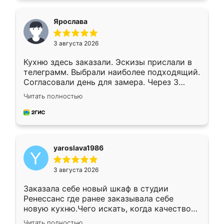
видоизменил, получилось даже лучше, чем
я хотела.
Ярослава
3 августа 2026
Кухню здесь заказали. Эскизы прислали в
телеграмм. Выбрали наиболее подходящий.
Согласовали день для замера. Через 3
недели кухня была уже готова. Остались
Читать полностью
довольны работой. Спасибо Ренессанс
мебель за качественную работу!
yaroslava1986
3 августа 2026
Заказала себе новый шкаф в студии
Ренессанс где ранее заказывала себе
новую кухню.Чего искать, когда качеством
вполне довольна. Служит кухня уже почти
Читать полностью