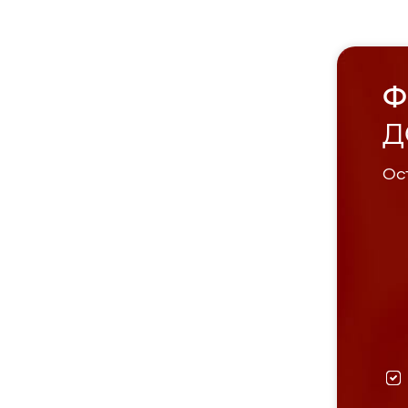
Ф
Д
Ост