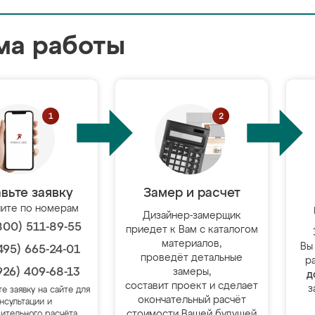
ма работы
вьте заявку
Замер и расчет
ите по номерам
Дизайнер-замерщик
800) 511-89-55
приедет к Вам с каталогом
материалов,
Вы
495) 665-24-01
проведёт детальные
р
926) 409-68-13
замеры,
д
составит проект и сделает
з
те заявку на сайте для
окончательный расчёт
нсультации и
стоимости Вашей будущей
ительного расчёта