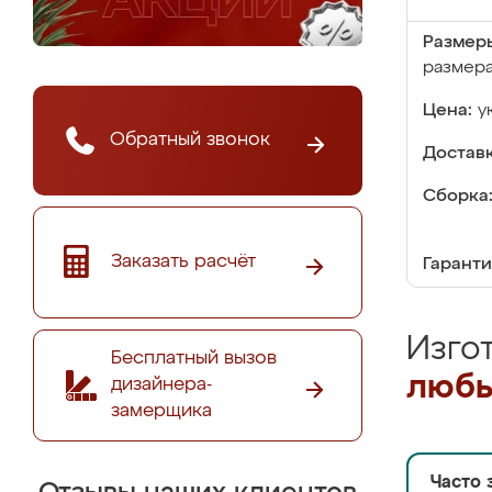
Размер
размер
Цена:
у
Обратный звонок
Доставк
Сборка
Заказать расчёт
Гаранти
Изго
Бесплатный вызов
любы
дизайнера-
замерщика
Часто 