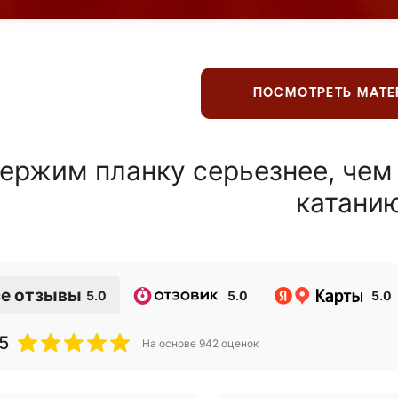
ПОСМОТРЕТЬ МАТ
ержим планку серьезнее, чем
катани
е отзывы
5.0
5.0
5.0
5
На основе
942
оценок