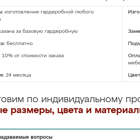
ы:
изготовление гардеробной любого
Изго
а
казана за базовую гардеробную
Заме
а:
бесплатно
Подъ
:
10% от стоимости заказа
Опла
меб
я:
24 месяца
Цвет
товим по индивидуальному про
е размеры, цвета и материа
задаваемые вопросы