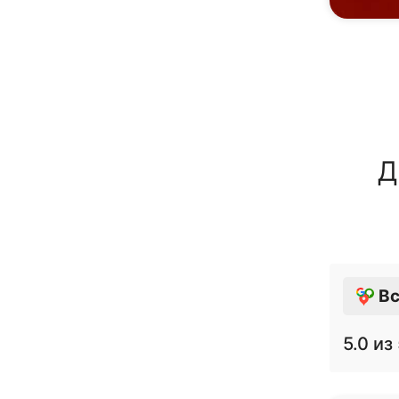
Д
Вс
5.0
из 