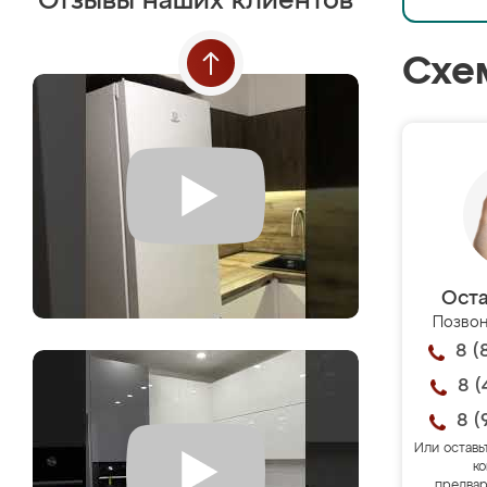
Отзывы наших клиентов
Схе
Оста
Позвон
8 (
8 (
8 (
Или оставь
ко
предвар