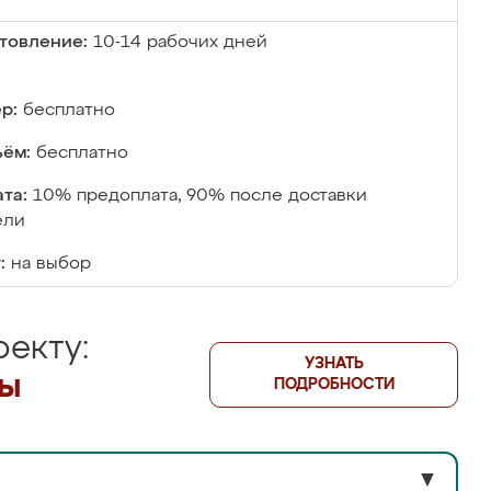
товление:
10-14 рабочих дней
р:
бесплатно
ём:
бесплатно
та:
10% предоплата, 90% после доставки
ели
:
на выбор
екту:
УЗНАТЬ
лы
ПОДРОБНОСТИ
▼