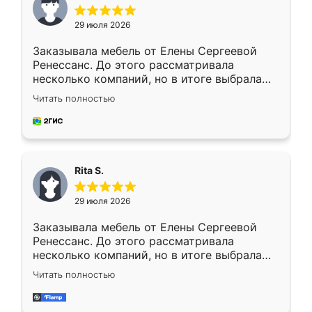
29 июля 2026
Заказывала мебель от Елены Сергеевой
Ренессанс. До этого рассматривала
несколько компаний, но в итоге выбрала
эту. Сначала обговорили условия, потом
Читать полностью
приехал замерщик, всё спокойно объяснил
и снял размеры. Изготовили в срок, с
доставкой тоже никаких проблем не
возникло. Сборку выполнили аккуратно,
мебель сразу встала на свое место без
Rita S.
каких-либо доработок. Качеством осталась
довольна, все выглядит так, как и ожидала.
29 июля 2026
Заказывала мебель от Елены Сергеевой
Ренессанс. До этого рассматривала
несколько компаний, но в итоге выбрала
эту. Сначала обговорили условия, потом
Читать полностью
приехал замерщик, всё спокойно объяснил
и снял размеры. Изготовили в срок, с
доставкой тоже никаких проблем не