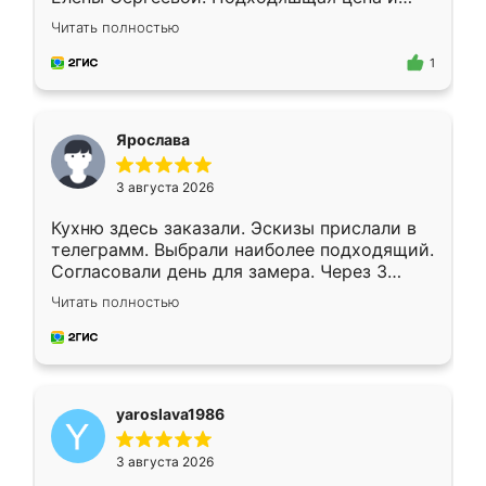
короткие сроки изготовления. Приехавший
Читать полностью
для замера сотрудник Владислав
предложил по моему эскизу самый
1
подходящий вариант шкафа. Немного его
видоизменил, получилось даже лучше, чем
я хотела.
Ярослава
3 августа 2026
Кухню здесь заказали. Эскизы прислали в
телеграмм. Выбрали наиболее подходящий.
Согласовали день для замера. Через 3
недели кухня была уже готова. Остались
Читать полностью
довольны работой. Спасибо Ренессанс
мебель за качественную работу!
yaroslava1986
3 августа 2026