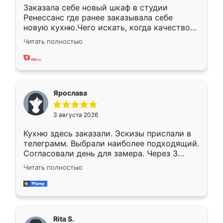
Заказала себе новый шкаф в студии
Ренессанс где ранее заказывала себе
новую кухню.Чего искать, когда качеством
вполне довольна. Служит кухня уже почти
Читать полностью
два года, нареканий нет.
Ярослава
3 августа 2026
Кухню здесь заказали. Эскизы прислали в
телеграмм. Выбрали наиболее подходящий.
Согласовали день для замера. Через 3
недели кухня была уже готова. Остались
Читать полностью
довольны работой. Спасибо Ренессанс
мебель за качественную работу!
Rita S.