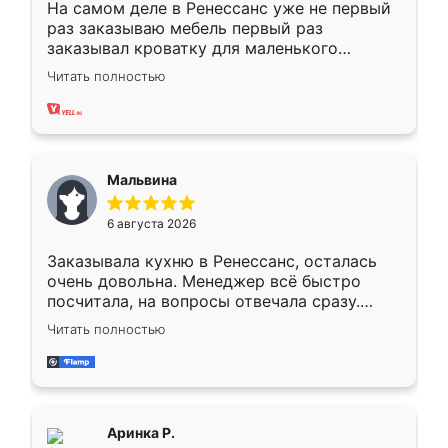
На самом деле в Ренессанс уже не первый
раз заказываю мебель первый раз
заказывал кроватку для маленького
ребёнка при его рождении ,во второй раз
Читать полностью
заказал шкаф-купе. По качеству очень
хорошее сборка достаточно быстрая,
также адекватные цены. До этого
сравнивал с разными конкурентами в этом
сегменте ,выбор у конкурентов куда
Мальвина
меньше, здесь же он более разнообразный.
Мне нравится ,если что-то потребуется из
6 августа 2026
мебели буду заказывать только здесь.
Заказывала кухню в Ренессанс, осталась
очень довольна. Менеджер всё быстро
посчитала, на вопросы отвечала сразу.
Замерщик приехал в субботу, подошёл к
Читать полностью
делу со всей ответственностью. Собрали
за день, ребята работали аккуратно, даже
пыли почти не было. Качество отличное,
ящики ходят плавно, ничего не скрипит.
Всё подошло как влитое.
Аринка Р.