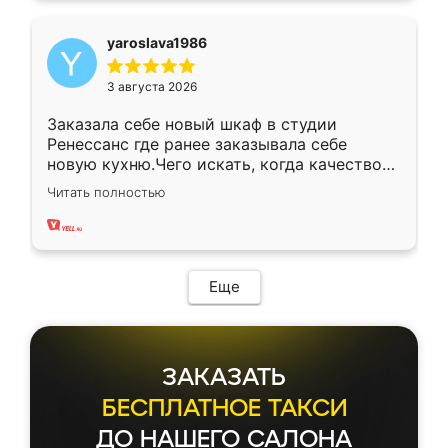
yaroslava1986
3 августа 2026
Заказала себе новый шкаф в студии
Ренессанс где ранее заказывала себе
новую кухню.Чего искать, когда качеством
вполне довольна. Служит кухня уже почти
Читать полностью
два года, нареканий нет.
Еще
ЗАКАЗАТЬ
БЕСПЛАТНОЕ ТАКСИ
ДО НАШЕГО САЛОНА