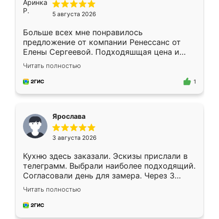
5 августа 2026
Больше всех мне понравилось
предложение от компании Ренессанс от
Елены Сергеевой. Подходяшщая цена и
короткие сроки изготовления. Приехавший
Читать полностью
для замера сотрудник Владислав
предложил по моему эскизу самый
1
подходящий вариант шкафа. Немного его
видоизменил, получилось даже лучше, чем
я хотела.
Ярослава
3 августа 2026
Кухню здесь заказали. Эскизы прислали в
телеграмм. Выбрали наиболее подходящий.
Согласовали день для замера. Через 3
недели кухня была уже готова. Остались
Читать полностью
довольны работой. Спасибо Ренессанс
мебель за качественную работу!