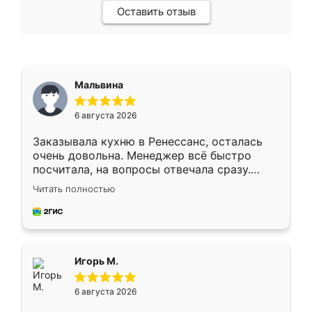
Оставить отзыв
Мальвина
6 августа 2026
Заказывала кухню в Ренессанс, осталась
очень довольна. Менеджер всё быстро
посчитала, на вопросы отвечала сразу.
Замерщик приехал в субботу, подошёл к
Читать полностью
делу со всей ответственностью. Собрали
за день, ребята работали аккуратно, даже
пыли почти не было. Качество отличное,
ящики ходят плавно, ничего не скрипит.
Всё подошло как влитое.
Игорь М.
6 августа 2026