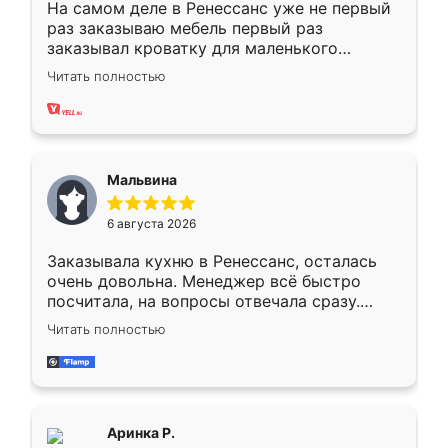
На самом деле в Ренессанс уже не первый
раз заказываю мебель первый раз
заказывал кроватку для маленького
ребёнка при его рождении ,во второй раз
Читать полностью
заказал шкаф-купе. По качеству очень
хорошее сборка достаточно быстрая,
также адекватные цены. До этого
сравнивал с разными конкурентами в этом
сегменте ,выбор у конкурентов куда
Мальвина
меньше, здесь же он более разнообразный.
Мне нравится ,если что-то потребуется из
6 августа 2026
мебели буду заказывать только здесь.
Заказывала кухню в Ренессанс, осталась
очень довольна. Менеджер всё быстро
посчитала, на вопросы отвечала сразу.
Замерщик приехал в субботу, подошёл к
Читать полностью
делу со всей ответственностью. Собрали
за день, ребята работали аккуратно, даже
пыли почти не было. Качество отличное,
ящики ходят плавно, ничего не скрипит.
Всё подошло как влитое.
Аринка Р.