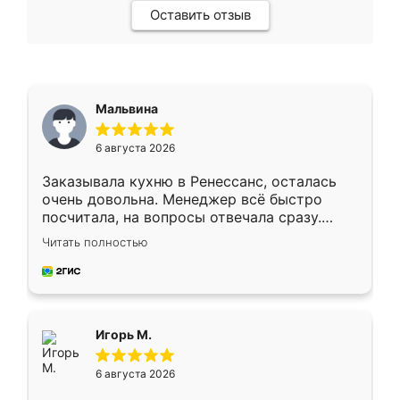
Оставить отзыв
Мальвина
6 августа 2026
Заказывала кухню в Ренессанс, осталась
очень довольна. Менеджер всё быстро
посчитала, на вопросы отвечала сразу.
Замерщик приехал в субботу, подошёл к
Читать полностью
делу со всей ответственностью. Собрали
за день, ребята работали аккуратно, даже
пыли почти не было. Качество отличное,
ящики ходят плавно, ничего не скрипит.
Всё подошло как влитое.
Игорь М.
6 августа 2026