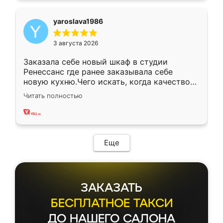
yaroslava1986
3 августа 2026
Заказала себе новый шкаф в студии
Ренессанс где ранее заказывала себе
новую кухню.Чего искать, когда качеством
вполне довольна. Служит кухня уже почти
Читать полностью
два года, нареканий нет.
Еще
ЗАКАЗАТЬ
БЕСПЛАТНОЕ ТАКСИ
ДО НАШЕГО САЛОНА