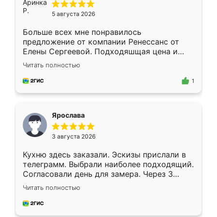
5 августа 2026
Больше всех мне понравилось
предложение от компании Ренессанс от
Елены Сергеевой. Подходяшщая цена и
короткие сроки изготовления. Приехавший
Читать полностью
для замера сотрудник Владислав
предложил по моему эскизу самый
1
подходящий вариант шкафа. Немного его
видоизменил, получилось даже лучше, чем
я хотела.
Ярослава
3 августа 2026
Кухню здесь заказали. Эскизы прислали в
телеграмм. Выбрали наиболее подходящий.
Согласовали день для замера. Через 3
недели кухня была уже готова. Остались
Читать полностью
довольны работой. Спасибо Ренессанс
мебель за качественную работу!