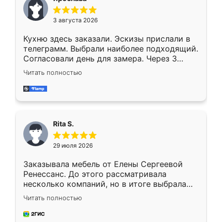
3 августа 2026
Кухню здесь заказали. Эскизы прислали в
телеграмм. Выбрали наиболее подходящий.
Согласовали день для замера. Через 3
недели кухня была уже готова. Остались
Читать полностью
довольны работой. Спасибо Ренессанс
мебель за качественную работу!
Rita S.
29 июля 2026
Заказывала мебель от Елены Сергеевой
Ренессанс. До этого рассматривала
несколько компаний, но в итоге выбрала
эту. Сначала обговорили условия, потом
Читать полностью
приехал замерщик, всё спокойно объяснил
и снял размеры. Изготовили в срок, с