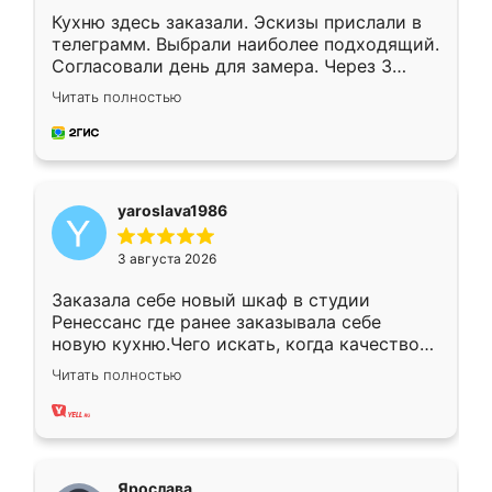
Кухню здесь заказали. Эскизы прислали в
телеграмм. Выбрали наиболее подходящий.
Согласовали день для замера. Через 3
недели кухня была уже готова. Остались
Читать полностью
довольны работой. Спасибо Ренессанс
мебель за качественную работу!
yaroslava1986
3 августа 2026
Заказала себе новый шкаф в студии
Ренессанс где ранее заказывала себе
новую кухню.Чего искать, когда качеством
вполне довольна. Служит кухня уже почти
Читать полностью
два года, нареканий нет.
Ярослава