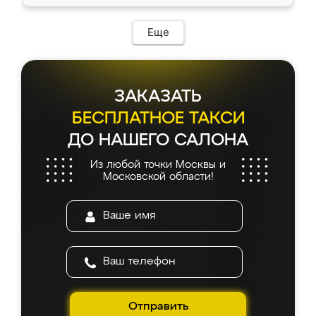
доставкой тоже никаких проблем не
возникло. Сборку выполнили аккуратно,
мебель сразу встала на свое место без
Еще
каких-либо доработок. Качеством осталась
довольна, все выглядит так, как и ожидала.
ЗАКАЗАТЬ
БЕСПЛАТНОЕ ТАКСИ
ДО НАШЕГО САЛОНА
Из любой точки Москвы и
Московской области!
Отправить