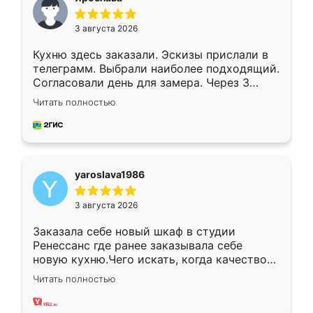
3 августа 2026
Кухню здесь заказали. Эскизы прислали в
телеграмм. Выбрали наиболее подходящий.
Согласовали день для замера. Через 3
недели кухня была уже готова. Остались
Читать полностью
довольны работой. Спасибо Ренессанс
мебель за качественную работу!
yaroslava1986
3 августа 2026
Заказала себе новый шкаф в студии
Ренессанс где ранее заказывала себе
новую кухню.Чего искать, когда качеством
вполне довольна. Служит кухня уже почти
Читать полностью
два года, нареканий нет.