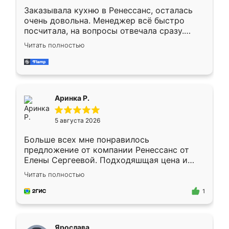
Заказывала кухню в Ренессанс, осталась
очень довольна. Менеджер всё быстро
посчитала, на вопросы отвечала сразу.
Замерщик приехал в субботу, подошёл к
Читать полностью
делу со всей ответственностью. Собрали
за день, ребята работали аккуратно, даже
пыли почти не было. Качество отличное,
ящики ходят плавно, ничего не скрипит.
Всё подошло как влитое.
Аринка Р.
5 августа 2026
Больше всех мне понравилось
предложение от компании Ренессанс от
Елены Сергеевой. Подходяшщая цена и
короткие сроки изготовления. Приехавший
Читать полностью
для замера сотрудник Владислав
предложил по моему эскизу самый
1
подходящий вариант шкафа. Немного его
видоизменил, получилось даже лучше, чем
я хотела.
Ярослава