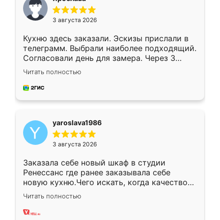
3 августа 2026
Кухню здесь заказали. Эскизы прислали в
телеграмм. Выбрали наиболее подходящий.
Согласовали день для замера. Через 3
недели кухня была уже готова. Остались
Читать полностью
довольны работой. Спасибо Ренессанс
мебель за качественную работу!
yaroslava1986
3 августа 2026
Заказала себе новый шкаф в студии
Ренессанс где ранее заказывала себе
новую кухню.Чего искать, когда качеством
вполне довольна. Служит кухня уже почти
Читать полностью
два года, нареканий нет.