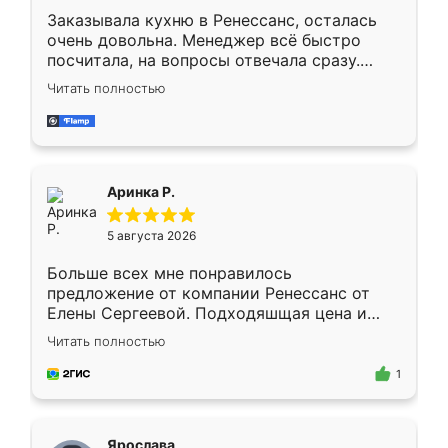
Заказывала кухню в Ренессанс, осталась
очень довольна. Менеджер всё быстро
посчитала, на вопросы отвечала сразу.
Замерщик приехал в субботу, подошёл к
Читать полностью
делу со всей ответственностью. Собрали
за день, ребята работали аккуратно, даже
пыли почти не было. Качество отличное,
ящики ходят плавно, ничего не скрипит.
Всё подошло как влитое.
Аринка Р.
5 августа 2026
Больше всех мне понравилось
предложение от компании Ренессанс от
Елены Сергеевой. Подходяшщая цена и
короткие сроки изготовления. Приехавший
Читать полностью
для замера сотрудник Владислав
предложил по моему эскизу самый
1
подходящий вариант шкафа. Немного его
видоизменил, получилось даже лучше, чем
я хотела.
Ярослава