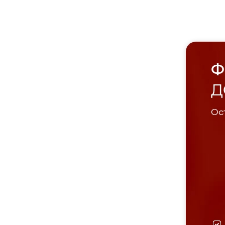
Ф
Д
Ост