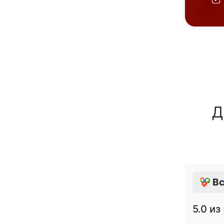
Д
Вс
5.0
из 