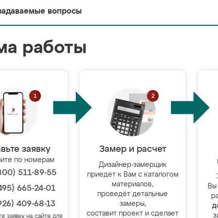
задаваемые вопросы
ма работы
вьте заявку
Замер и расчет
ите по номерам
Дизайнер-замерщик
800) 511-89-55
приедет к Вам с каталогом
материалов,
Вы
495) 665-24-01
проведёт детальные
р
926) 409-68-13
замеры,
д
составит проект и сделает
з
те заявку на сайте для