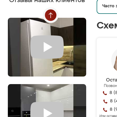
Отзывы наших клиентов
Часто 
Схе
Оста
Позвон
8 (
8 (
8 (
Или оставь