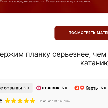
Политике конфиденциальности
|
Пользовательскому соглашению
ПОСМОТРЕТЬ МАТ
ержим планку серьезнее, чем
катани
е отзывы
5.0
5.0
5.0
5
На основе
945
оценок