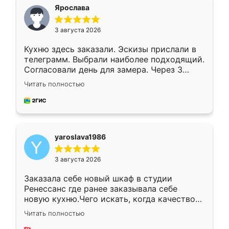
я хотела.
Ярослава
3 августа 2026
Кухню здесь заказали. Эскизы прислали в
телеграмм. Выбрали наиболее подходящий.
Согласовали день для замера. Через 3
недели кухня была уже готова. Остались
Читать полностью
довольны работой. Спасибо Ренессанс
мебель за качественную работу!
yaroslava1986
3 августа 2026
Заказала себе новый шкаф в студии
Ренессанс где ранее заказывала себе
новую кухню.Чего искать, когда качеством
вполне довольна. Служит кухня уже почти
Читать полностью
два года, нареканий нет.