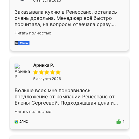
6 августа 2026
мебели буду заказывать только здесь.
Заказывала кухню в Ренессанс, осталась
очень довольна. Менеджер всё быстро
посчитала, на вопросы отвечала сразу.
Замерщик приехал в субботу, подошёл к
Читать полностью
делу со всей ответственностью. Собрали
за день, ребята работали аккуратно, даже
пыли почти не было. Качество отличное,
ящики ходят плавно, ничего не скрипит.
Всё подошло как влитое.
Аринка Р.
5 августа 2026
Больше всех мне понравилось
предложение от компании Ренессанс от
Елены Сергеевой. Подходяшщая цена и
короткие сроки изготовления. Приехавший
Читать полностью
для замера сотрудник Владислав
предложил по моему эскизу самый
1
подходящий вариант шкафа. Немного его
видоизменил, получилось даже лучше, чем