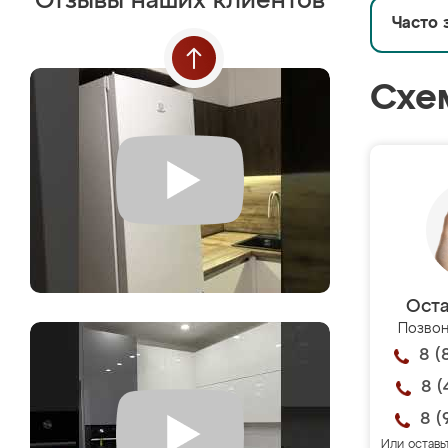
Отзывы наших клиентов
Часто 
Схе
Оста
Позвон
8 (
8 (
8 (
Или оставь