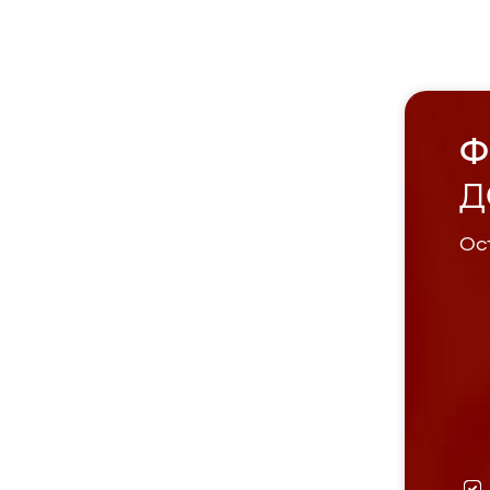
Ф
Д
Ост