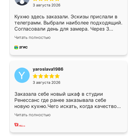
3 августа 2026
Кухню здесь заказали. Эскизы прислали в
телеграмм. Выбрали наиболее подходящий.
Согласовали день для замера. Через 3
недели кухня была уже готова. Остались
Читать полностью
довольны работой. Спасибо Ренессанс
мебель за качественную работу!
yaroslava1986
3 августа 2026
Заказала себе новый шкаф в студии
Ренессанс где ранее заказывала себе
новую кухню.Чего искать, когда качеством
вполне довольна. Служит кухня уже почти
Читать полностью
два года, нареканий нет.