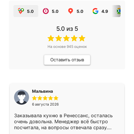
5.0
5.0
5.0
4.9
5.0
5.0
из 5
На основе
945
оценок
Оставить отзыв
Мальвина
6 августа 2026
Заказывала кухню в Ренессанс, осталась
очень довольна. Менеджер всё быстро
посчитала, на вопросы отвечала сразу.
Замерщик приехал в субботу, подошёл к