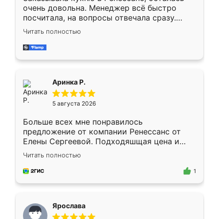
очень довольна. Менеджер всё быстро
посчитала, на вопросы отвечала сразу.
Замерщик приехал в субботу, подошёл к
Читать полностью
делу со всей ответственностью. Собрали
за день, ребята работали аккуратно, даже
пыли почти не было. Качество отличное,
ящики ходят плавно, ничего не скрипит.
Всё подошло как влитое.
Аринка Р.
5 августа 2026
Больше всех мне понравилось
предложение от компании Ренессанс от
Елены Сергеевой. Подходяшщая цена и
короткие сроки изготовления. Приехавший
Читать полностью
для замера сотрудник Владислав
предложил по моему эскизу самый
1
подходящий вариант шкафа. Немного его
видоизменил, получилось даже лучше, чем
я хотела.
Ярослава