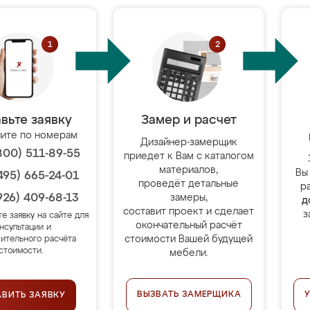
вьте заявку
Замер и расчет
ите по номерам
Дизайнер-замерщик
800) 511-89-55
приедет к Вам с каталогом
материалов,
Вы
495) 665-24-01
проведёт детальные
р
926) 409-68-13
замеры,
д
составит проект и сделает
з
те заявку на сайте для
окончательный расчёт
нсультации и
стоимости Вашей будущей
ительного расчёта
стоимости.
мебели.
ВЫЗВАТЬ ЗАМЕРЩИКА
АВИТЬ ЗАЯВКУ