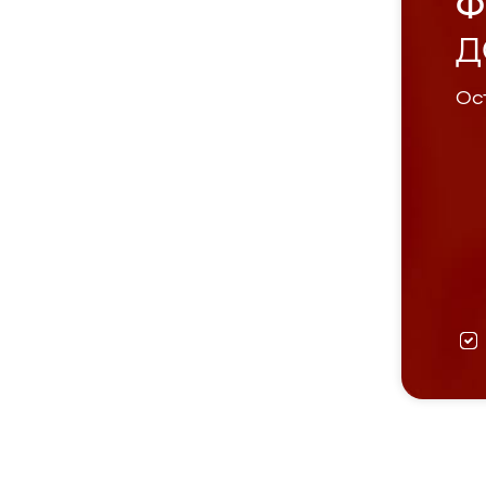
Ф
Д
Ост