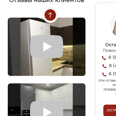
Отзывы наших клиентов
Оста
Позвон
8 (
8 (
8 (
Или оставь
ко
предвар
ОСТ