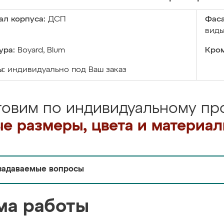
ал корпуса:
ДСП
Фаса
виды
ура:
Boyard, Blum
Кром
ы:
индивидуально под Ваш заказ
товим по индивидуальному про
е размеры, цвета и материа
задаваемые вопросы
ма работы