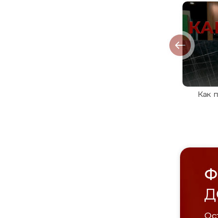
Как 
Ф
Д
Ост