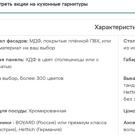
реть акции на кухонные гарнитуры
Характерист
ал фасадов:
МДФ, покрытые плёнкой ПВХ, или
Сто
материал на ваш выбор
из и
я панель:
ХДФ в цвет столешницы или с
Габа
чатью
а выбор, более 300 цветов
Выка
танд
Hett
без 
ля посуды:
Хромированная
Цоко
ники :
BOYARD (Россия) или премиум класса
Аксе
встрия), Hettich (Германия)
волш