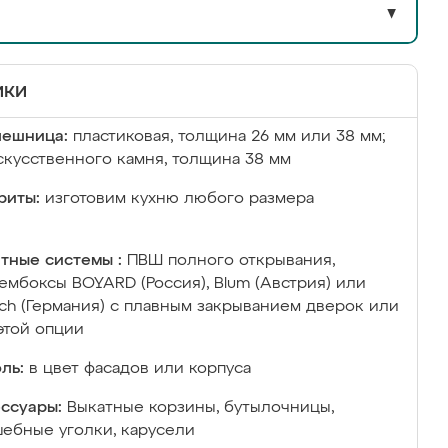
▼
ики
лешница:
пластиковая, толщина 26 мм или 38 мм;
скусственного камня, толщина 38 мм
риты:
изготовим кухню любого размера
тные системы :
ПВШ полного открывания,
ембоксы BOYARD (Россия), Blum (Австрия) или
ich (Германия) с плавным закрыванием дверок или
этой опции
ль:
в цвет фасадов или корпуса
ссуары:
Выкатные корзины, бутылочницы,
ебные уголки, карусели