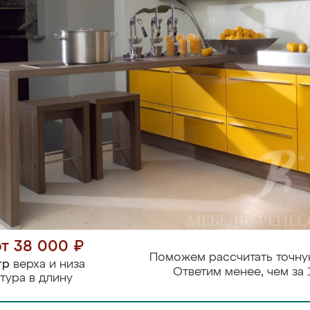
от 38 000 ₽
Поможем рассчитать точну
тр
верха и низа
Ответим менее, чем за 
тура в длину