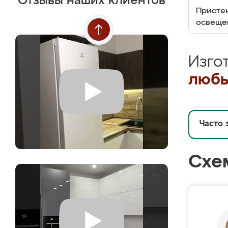
Отзывы наших клиентов
Пристен
освеще
Изго
любы
Часто 
Схе