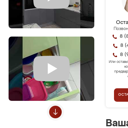
Оста
Позвон
8 (
8 (
8 (
Или оставь
ко
предвар
ОСТ
Ваша