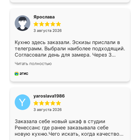
подходящий вариант шкафа. Немного его
видоизменил, получилось даже лучше, чем
я хотела.
Ярослава
3 августа 2026
Кухню здесь заказали. Эскизы прислали в
телеграмм. Выбрали наиболее подходящий.
Согласовали день для замера. Через 3
недели кухня была уже готова. Остались
Читать полностью
довольны работой. Спасибо Ренессанс
мебель за качественную работу!
yaroslava1986
3 августа 2026
Заказала себе новый шкаф в студии
Ренессанс где ранее заказывала себе
новую кухню.Чего искать, когда качеством