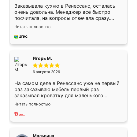
Заказывала кухню в Ренессанс, осталась
очень довольна. Менеджер всё быстро
посчитала, на вопросы отвечала сразу.
Замерщик приехал в субботу, подошёл к
Читать полностью
делу со всей ответственностью. Собрали
за день, ребята работали аккуратно, даже
пыли почти не было. Качество отличное,
ящики ходят плавно, ничего не скрипит.
Всё подошло как влитое.
Игорь М.
6 августа 2026
На самом деле в Ренессанс уже не первый
раз заказываю мебель первый раз
заказывал кроватку для маленького
ребёнка при его рождении ,во второй раз
Читать полностью
заказал шкаф-купе. По качеству очень
хорошее сборка достаточно быстрая,
также адекватные цены. До этого
сравнивал с разными конкурентами в этом
сегменте ,выбор у конкурентов куда
Мальвина