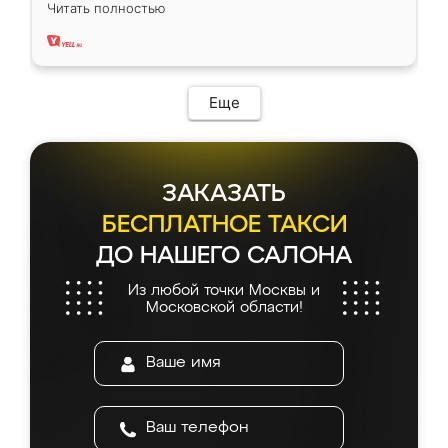
вполне довольна. Служит кухня уже почти
Читать полностью
два года, нареканий нет.
Еще
ЗАКАЗАТЬ
БЕСПЛАТНОЕ ТАКСИ
ДО НАШЕГО САЛОНА
Из любой точки Москвы и
Московской области!