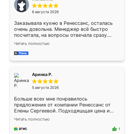
меньше, здесь же он более разнообразный.
Мне нравится ,если что-то потребуется из
6 августа 2026
мебели буду заказывать только здесь.
Заказывала кухню в Ренессанс, осталась
очень довольна. Менеджер всё быстро
посчитала, на вопросы отвечала сразу.
Замерщик приехал в субботу, подошёл к
Читать полностью
делу со всей ответственностью. Собрали
за день, ребята работали аккуратно, даже
пыли почти не было. Качество отличное,
ящики ходят плавно, ничего не скрипит.
Всё подошло как влитое.
Аринка Р.
5 августа 2026
Больше всех мне понравилось
предложение от компании Ренессанс от
Елены Сергеевой. Подходяшщая цена и
короткие сроки изготовления. Приехавший
Читать полностью
для замера сотрудник Владислав
предложил по моему эскизу самый
1