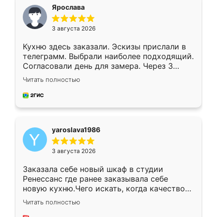
я хотела.
Ярослава
3 августа 2026
Кухню здесь заказали. Эскизы прислали в
телеграмм. Выбрали наиболее подходящий.
Согласовали день для замера. Через 3
недели кухня была уже готова. Остались
Читать полностью
довольны работой. Спасибо Ренессанс
мебель за качественную работу!
yaroslava1986
3 августа 2026
Заказала себе новый шкаф в студии
Ренессанс где ранее заказывала себе
новую кухню.Чего искать, когда качеством
вполне довольна. Служит кухня уже почти
Читать полностью
два года, нареканий нет.