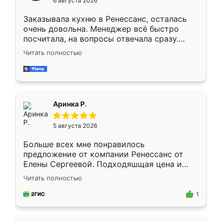
6 августа 2026
мебели буду заказывать только здесь.
Заказывала кухню в Ренессанс, осталась
очень довольна. Менеджер всё быстро
посчитала, на вопросы отвечала сразу.
Замерщик приехал в субботу, подошёл к
Читать полностью
делу со всей ответственностью. Собрали
за день, ребята работали аккуратно, даже
пыли почти не было. Качество отличное,
ящики ходят плавно, ничего не скрипит.
Всё подошло как влитое.
Аринка Р.
5 августа 2026
Больше всех мне понравилось
предложение от компании Ренессанс от
Елены Сергеевой. Подходяшщая цена и
короткие сроки изготовления. Приехавший
Читать полностью
для замера сотрудник Владислав
предложил по моему эскизу самый
1
подходящий вариант шкафа. Немного его
видоизменил, получилось даже лучше, чем