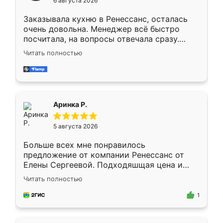
6 августа 2026
мебели буду заказывать только здесь.
Заказывала кухню в Ренессанс, осталась
очень довольна. Менеджер всё быстро
посчитала, на вопросы отвечала сразу.
Замерщик приехал в субботу, подошёл к
Читать полностью
делу со всей ответственностью. Собрали
за день, ребята работали аккуратно, даже
пыли почти не было. Качество отличное,
ящики ходят плавно, ничего не скрипит.
Всё подошло как влитое.
Аринка Р.
5 августа 2026
Больше всех мне понравилось
предложение от компании Ренессанс от
Елены Сергеевой. Подходяшщая цена и
короткие сроки изготовления. Приехавший
Читать полностью
для замера сотрудник Владислав
предложил по моему эскизу самый
1
подходящий вариант шкафа. Немного его
видоизменил, получилось даже лучше, чем