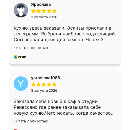
я хотела.
Ярослава
3 августа 2026
Кухню здесь заказали. Эскизы прислали в
телеграмм. Выбрали наиболее подходящий.
Согласовали день для замера. Через 3
недели кухня была уже готова. Остались
Читать полностью
довольны работой. Спасибо Ренессанс
мебель за качественную работу!
yaroslava1986
3 августа 2026
Заказала себе новый шкаф в студии
Ренессанс где ранее заказывала себе
новую кухню.Чего искать, когда качеством
вполне довольна. Служит кухня уже почти
Читать полностью
два года, нареканий нет.