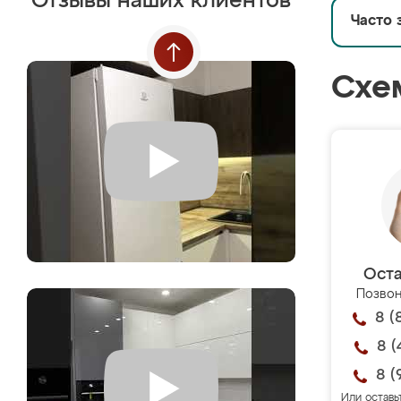
Отзывы наших клиентов
Часто 
Схе
Оста
Позвон
8 (
8 (
8 (
Или оставь