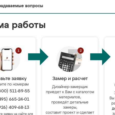
задаваемые вопросы
ма работы
вьте заявку
Замер и расчет
ите по номерам
Дизайнер-замерщик
800) 511-89-55
приедет к Вам с каталогом
материалов,
Вы
495) 665-24-01
проведёт детальные
р
926) 409-68-13
замеры,
д
составит проект и сделает
з
те заявку на сайте для