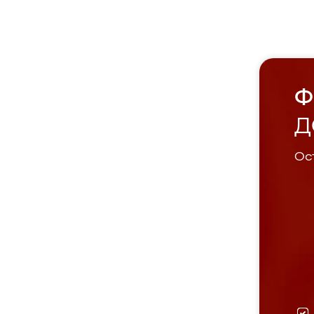
Ф
Д
Ост