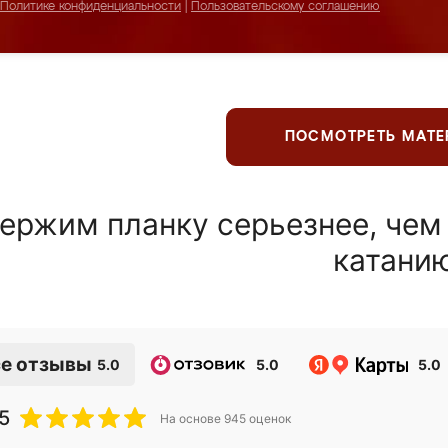
Политике конфиденциальности
|
Пользовательскому соглашению
ПОСМОТРЕТЬ МАТ
ержим планку серьезнее, чем
катани
е отзывы
5.0
5.0
5.0
5
На основе
945
оценок