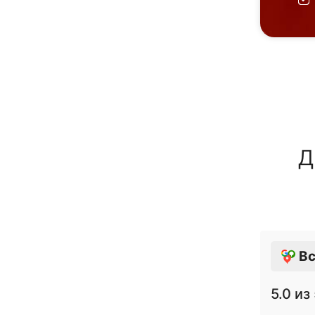
Д
Вс
5.0
из 