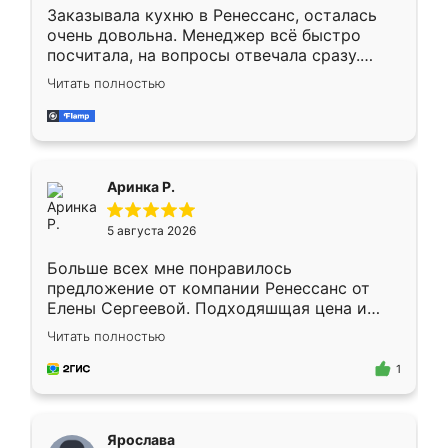
Заказывала кухню в Ренессанс, осталась
очень довольна. Менеджер всё быстро
посчитала, на вопросы отвечала сразу.
Замерщик приехал в субботу, подошёл к
Читать полностью
делу со всей ответственностью. Собрали
за день, ребята работали аккуратно, даже
пыли почти не было. Качество отличное,
ящики ходят плавно, ничего не скрипит.
Всё подошло как влитое.
Аринка Р.
5 августа 2026
Больше всех мне понравилось
предложение от компании Ренессанс от
Елены Сергеевой. Подходяшщая цена и
короткие сроки изготовления. Приехавший
Читать полностью
для замера сотрудник Владислав
предложил по моему эскизу самый
1
подходящий вариант шкафа. Немного его
видоизменил, получилось даже лучше, чем
я хотела.
Ярослава