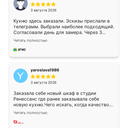
3 августа 2026
Кухню здесь заказали. Эскизы прислали в
телеграмм. Выбрали наиболее подходящий.
Согласовали день для замера. Через 3
недели кухня была уже готова. Остались
Читать полностью
довольны работой. Спасибо Ренессанс
мебель за качественную работу!
yaroslava1986
3 августа 2026
Заказала себе новый шкаф в студии
Ренессанс где ранее заказывала себе
новую кухню.Чего искать, когда качеством
вполне довольна. Служит кухня уже почти
Читать полностью
два года, нареканий нет.