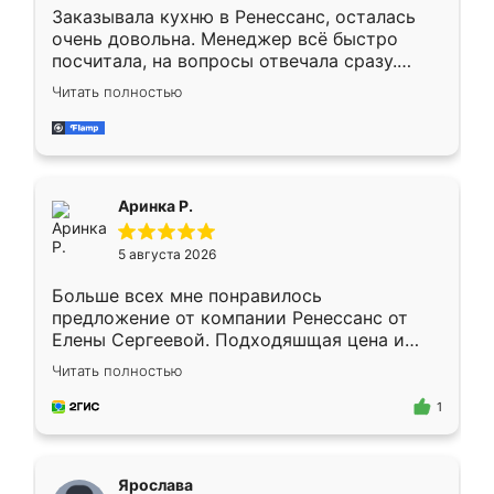
Заказывала кухню в Ренессанс, осталась
очень довольна. Менеджер всё быстро
посчитала, на вопросы отвечала сразу.
Замерщик приехал в субботу, подошёл к
Читать полностью
делу со всей ответственностью. Собрали
за день, ребята работали аккуратно, даже
пыли почти не было. Качество отличное,
ящики ходят плавно, ничего не скрипит.
Всё подошло как влитое.
Аринка Р.
5 августа 2026
Больше всех мне понравилось
предложение от компании Ренессанс от
Елены Сергеевой. Подходяшщая цена и
короткие сроки изготовления. Приехавший
Читать полностью
для замера сотрудник Владислав
предложил по моему эскизу самый
1
подходящий вариант шкафа. Немного его
видоизменил, получилось даже лучше, чем
я хотела.
Ярослава