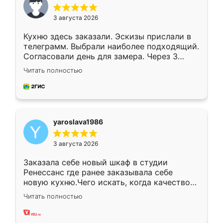
3 августа 2026
Кухню здесь заказали. Эскизы прислали в
телеграмм. Выбрали наиболее подходящий.
Согласовали день для замера. Через 3
недели кухня была уже готова. Остались
Читать полностью
довольны работой. Спасибо Ренессанс
мебель за качественную работу!
yaroslava1986
3 августа 2026
Заказала себе новый шкаф в студии
Ренессанс где ранее заказывала себе
новую кухню.Чего искать, когда качеством
вполне довольна. Служит кухня уже почти
Читать полностью
два года, нареканий нет.