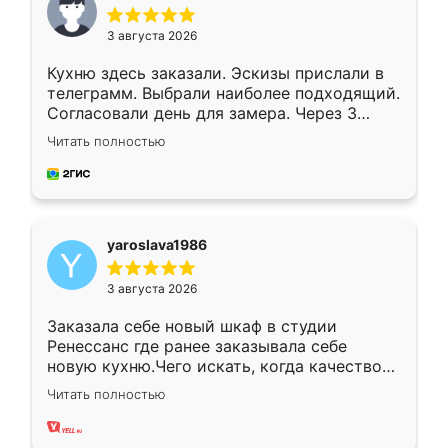
3 августа 2026
Кухню здесь заказали. Эскизы прислали в
телеграмм. Выбрали наиболее подходящий.
Согласовали день для замера. Через 3
недели кухня была уже готова. Остались
Читать полностью
довольны работой. Спасибо Ренессанс
мебель за качественную работу!
yaroslava1986
3 августа 2026
Заказала себе новый шкаф в студии
Ренессанс где ранее заказывала себе
новую кухню.Чего искать, когда качеством
вполне довольна. Служит кухня уже почти
Читать полностью
два года, нареканий нет.