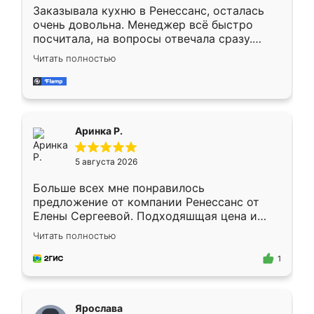
Заказывала кухню в Ренессанс, осталась
очень довольна. Менеджер всё быстро
посчитала, на вопросы отвечала сразу.
Замерщик приехал в субботу, подошёл к
Читать полностью
делу со всей ответственностью. Собрали
за день, ребята работали аккуратно, даже
пыли почти не было. Качество отличное,
ящики ходят плавно, ничего не скрипит.
Всё подошло как влитое.
Аринка Р.
5 августа 2026
Больше всех мне понравилось
предложение от компании Ренессанс от
Елены Сергеевой. Подходяшщая цена и
короткие сроки изготовления. Приехавший
Читать полностью
для замера сотрудник Владислав
предложил по моему эскизу самый
1
подходящий вариант шкафа. Немного его
видоизменил, получилось даже лучше, чем
я хотела.
Ярослава