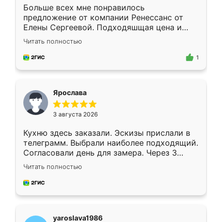
Больше всех мне понравилось
предложение от компании Ренессанс от
Елены Сергеевой. Подходяшщая цена и
короткие сроки изготовления. Приехавший
Читать полностью
для замера сотрудник Владислав
предложил по моему эскизу самый
1
подходящий вариант шкафа. Немного его
видоизменил, получилось даже лучше, чем
я хотела.
Ярослава
3 августа 2026
Кухню здесь заказали. Эскизы прислали в
телеграмм. Выбрали наиболее подходящий.
Согласовали день для замера. Через 3
недели кухня была уже готова. Остались
Читать полностью
довольны работой. Спасибо Ренессанс
мебель за качественную работу!
yaroslava1986