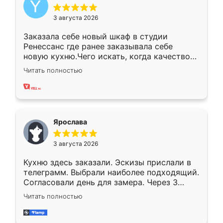
3 августа 2026
Заказала себе новый шкаф в студии
Ренессанс где ранее заказывала себе
новую кухню.Чего искать, когда качеством
вполне довольна. Служит кухня уже почти
Читать полностью
два года, нареканий нет.
Ярослава
3 августа 2026
Кухню здесь заказали. Эскизы прислали в
телеграмм. Выбрали наиболее подходящий.
Согласовали день для замера. Через 3
недели кухня была уже готова. Остались
Читать полностью
довольны работой. Спасибо Ренессанс
мебель за качественную работу!