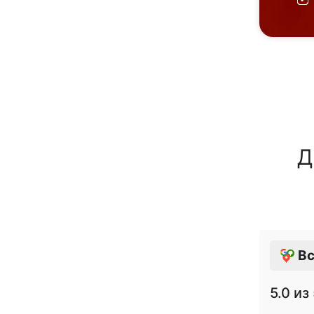
Д
Вс
5.0
из 