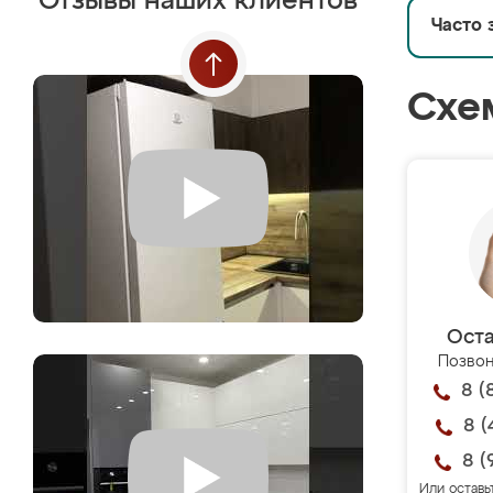
Отзывы наших клиентов
Часто 
Схе
Оста
Позвон
8 (
8 (
8 (
Или оставь