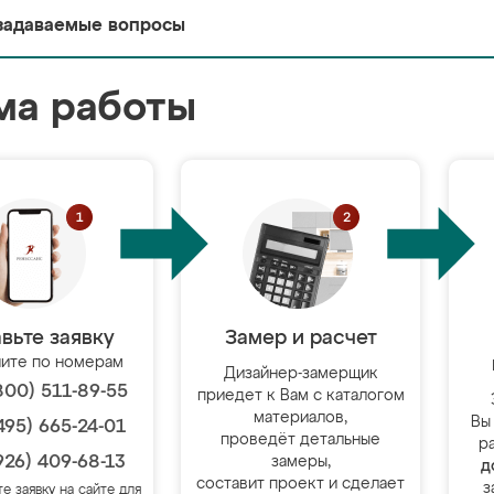
задаваемые вопросы
ма работы
вьте заявку
Замер и расчет
ите по номерам
Дизайнер-замерщик
800) 511-89-55
приедет к Вам с каталогом
материалов,
Вы
495) 665-24-01
проведёт детальные
р
926) 409-68-13
замеры,
д
составит проект и сделает
з
те заявку на сайте для