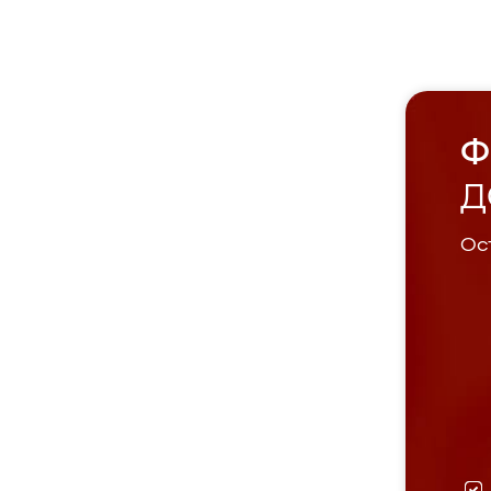
Ф
Д
Ост