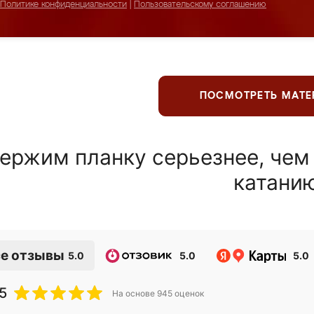
Политике конфиденциальности
|
Пользовательскому соглашению
ПОСМОТРЕТЬ МАТ
ержим планку серьезнее, чем
катани
е отзывы
5.0
5.0
5.0
5
На основе
945
оценок