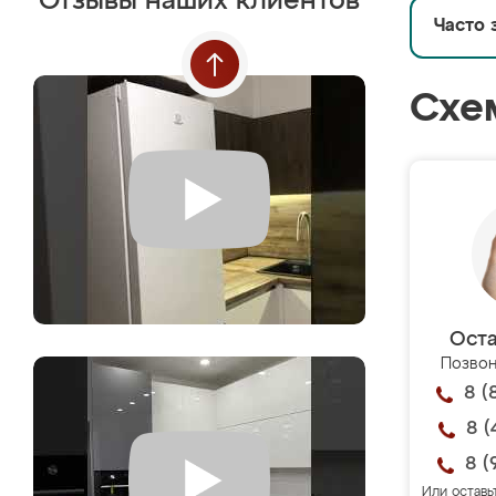
Отзывы наших клиентов
Часто 
Схе
Оста
Позвон
8 (
8 (
8 (
Или оставь