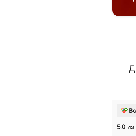
Д
Вс
5.0
из 