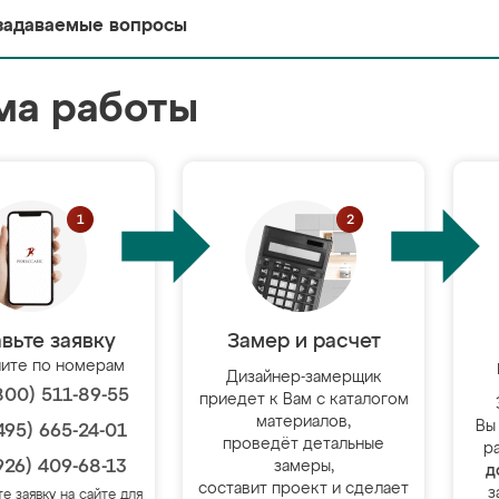
задаваемые вопросы
ма работы
вьте заявку
Замер и расчет
ите по номерам
Дизайнер-замерщик
800) 511-89-55
приедет к Вам с каталогом
материалов,
Вы
495) 665-24-01
проведёт детальные
р
926) 409-68-13
замеры,
д
составит проект и сделает
з
те заявку на сайте для