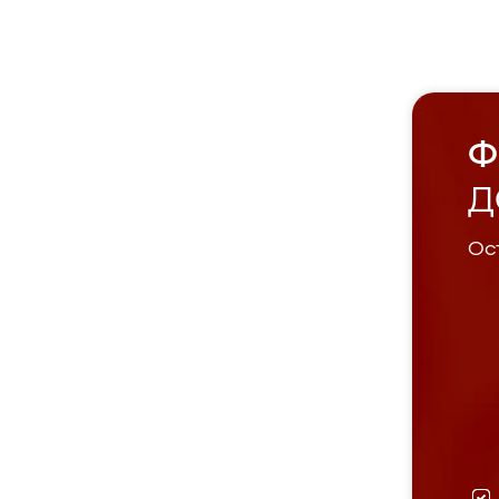
Ф
Д
Ост