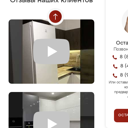
Отзывы наших клиентов
Оста
Позвон
8 (
8 (
8 (
Или оставь
ко
предвар
ОСТ