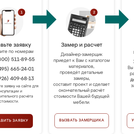
вьте заявку
Замер и расчет
ите по номерам
Дизайнер-замерщик
800) 511-89-55
приедет к Вам с каталогом
материалов,
Вы
495) 665-24-01
проведёт детальные
р
926) 409-68-13
замеры,
д
составит проект и сделает
з
те заявку на сайте для
окончательный расчёт
нсультации и
стоимости Вашей будущей
ительного расчёта
стоимости.
мебели.
ВЫЗВАТЬ ЗАМЕРЩИКА
АВИТЬ ЗАЯВКУ