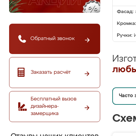
Фасад:
Кромка
Ручки:
Обратный звонок
Изго
любы
Заказать расчёт
Часто 
Бесплатный вызов
дизайнера-
замерщика
Схе