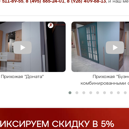
 511-89-55
,
8 (495) 665-24-01
,
8 (926) 409-68-13
, и наш м
Прихожая "Доната"
Прихожая "Буэн
комбинированными 
ИКСИРУЕМ СКИДКУ В 5%