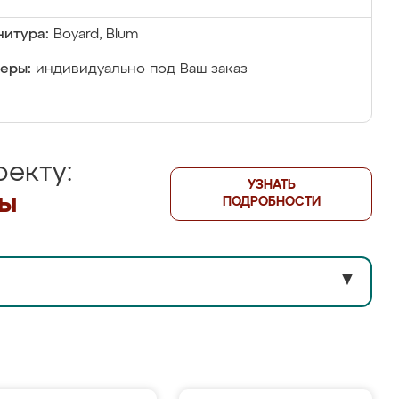
итура:
Boyard, Blum
еры:
индивидуально под Ваш заказ
екту:
УЗНАТЬ
лы
ПОДРОБНОСТИ
▼