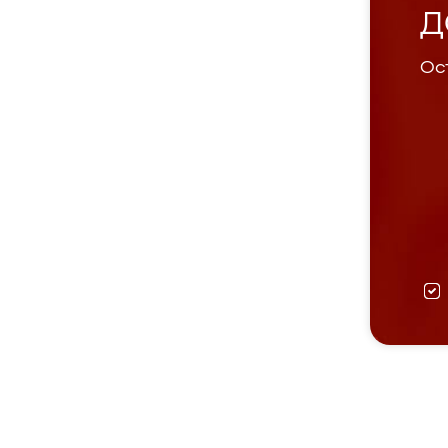
Д
Ост