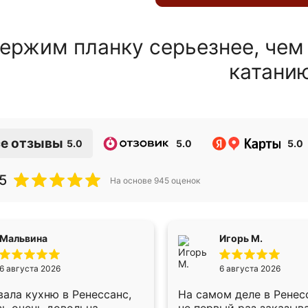
ержим планку серьезнее, чем
катани
е отзывы
5.0
5.0
5.0
5
На основе
945
оценок
Мальвина
Игорь М.
6 августа 2026
6 августа 2026
ала кухню в Ренессанс,
На самом деле в Ренес