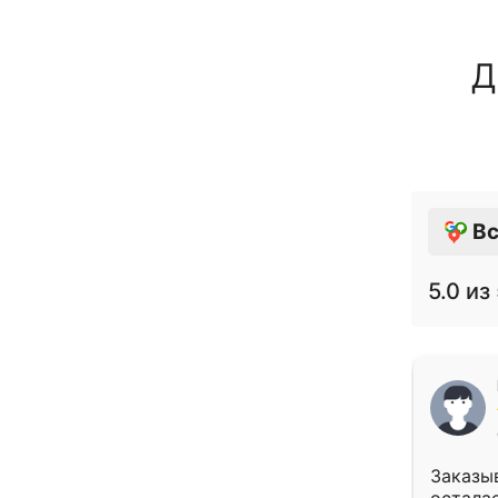
Д
Вс
5.0
из 
Заказыв