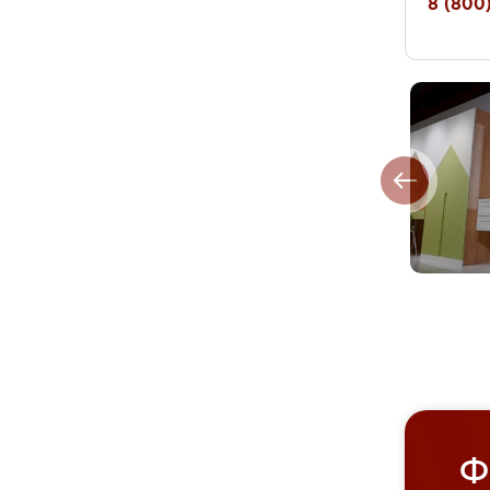
8 (800)
Ф