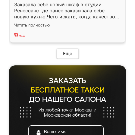
Заказала себе новый шкаф в студии
Ренессанс где ранее заказывала себе
новую кухню.Чего искать, когда качеством
вполне довольна. Служит кухня уже почти
Читать полностью
два года, нареканий нет.
Еще
ЗАКАЗАТЬ
БЕСПЛАТНОЕ ТАКСИ
ДО НАШЕГО САЛОНА
Из любой точки Москвы и
Московской области!