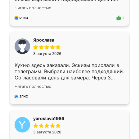
короткие сроки изготовления. Приехавший
Читать полностью
для замера сотрудник Владислав
предложил по моему эскизу самый
1
подходящий вариант шкафа. Немного его
видоизменил, получилось даже лучше, чем
я хотела.
Ярослава
3 августа 2026
Кухню здесь заказали. Эскизы прислали в
телеграмм. Выбрали наиболее подходящий.
Согласовали день для замера. Через 3
недели кухня была уже готова. Остались
Читать полностью
довольны работой. Спасибо Ренессанс
мебель за качественную работу!
yaroslava1986
3 августа 2026