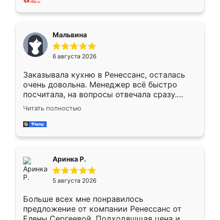
также адекватные цены. До этого
сравнивал с разными конкурентами в этом
сегменте ,выбор у конкурентов куда
Мальвина
меньше, здесь же он более разнообразный.
Мне нравится ,если что-то потребуется из
6 августа 2026
мебели буду заказывать только здесь.
Заказывала кухню в Ренессанс, осталась
очень довольна. Менеджер всё быстро
посчитала, на вопросы отвечала сразу.
Замерщик приехал в субботу, подошёл к
Читать полностью
делу со всей ответственностью. Собрали
за день, ребята работали аккуратно, даже
пыли почти не было. Качество отличное,
ящики ходят плавно, ничего не скрипит.
Всё подошло как влитое.
Аринка Р.
5 августа 2026
Больше всех мне понравилось
предложение от компании Ренессанс от
Елены Сергеевой. Подходяшщая цена и