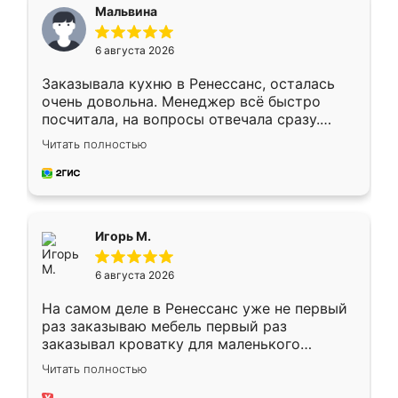
Мальвина
6 августа 2026
Заказывала кухню в Ренессанс, осталась
очень довольна. Менеджер всё быстро
посчитала, на вопросы отвечала сразу.
Замерщик приехал в субботу, подошёл к
Читать полностью
делу со всей ответственностью. Собрали
за день, ребята работали аккуратно, даже
пыли почти не было. Качество отличное,
ящики ходят плавно, ничего не скрипит.
Всё подошло как влитое.
Игорь М.
6 августа 2026
На самом деле в Ренессанс уже не первый
раз заказываю мебель первый раз
заказывал кроватку для маленького
ребёнка при его рождении ,во второй раз
Читать полностью
заказал шкаф-купе. По качеству очень
хорошее сборка достаточно быстрая,